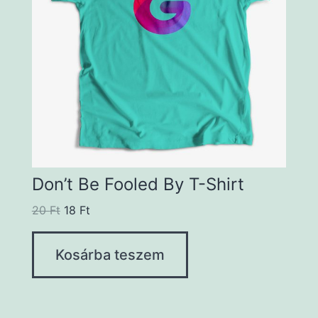
Don’t Be Fooled By T-Shirt
20
Ft
18
Ft
Kosárba teszem