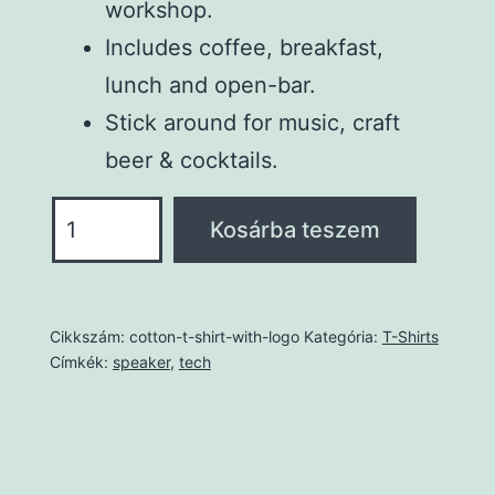
workshop.
Includes coffee, breakfast,
lunch and open-bar.
Stick around for music, craft
beer & cocktails.
Cotton
Kosárba teszem
T-
Shirt
with
Cikkszám:
cotton-t-shirt-with-logo
Kategória:
T-Shirts
Logo
Címkék:
speaker
,
tech
mennyiség