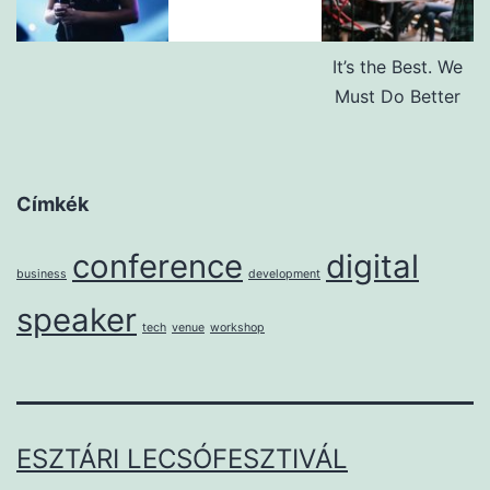
It’s the Best. We
Must Do Better
Címkék
conference
digital
business
development
speaker
tech
venue
workshop
ESZTÁRI LECSÓFESZTIVÁL