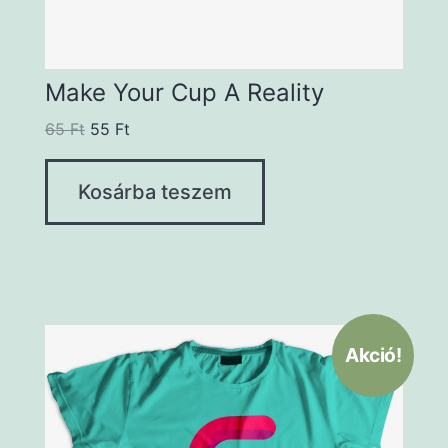
Make Your Cup A Reality
65
Ft
55
Ft
Kosárba teszem
Akció!