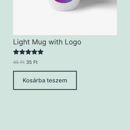
Light Mug with Logo
Értékelés:
45
Ft
35
Ft
5.00
/ 5
Kosárba teszem