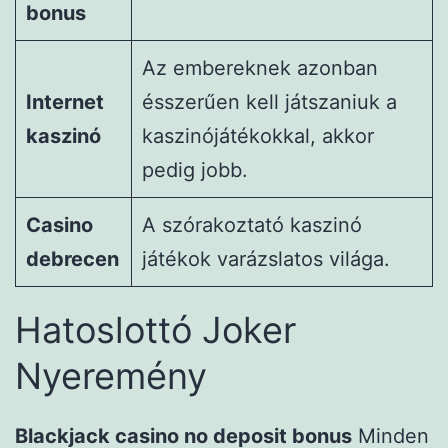
bonus
Az embereknek azonban
Internet
ésszerűen kell játszaniuk a
kaszinó
kaszinójátékokkal, akkor
pedig jobb.
Casino
A szórakoztató kaszinó
debrecen
játékok varázslatos világa.
Hatoslottó Joker
Nyeremény
Blackjack casino no deposit bonus
Minden