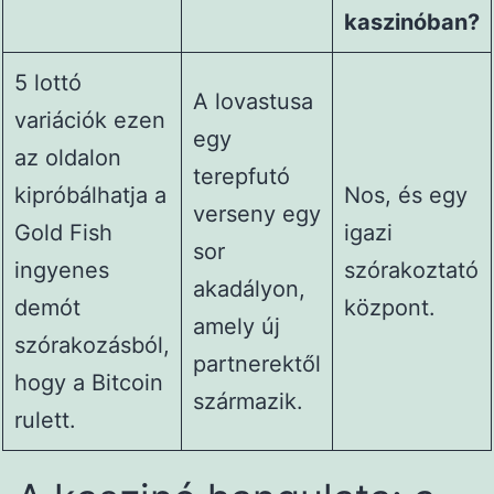
kaszinóban?
5 lottó
A lovastusa
variációk ezen
egy
az oldalon
terepfutó
kipróbálhatja a
Nos, és egy
verseny egy
Gold Fish
igazi
sor
ingyenes
szórakoztató
akadályon,
demót
központ.
amely új
szórakozásból,
partnerektől
hogy a Bitcoin
származik.
rulett.