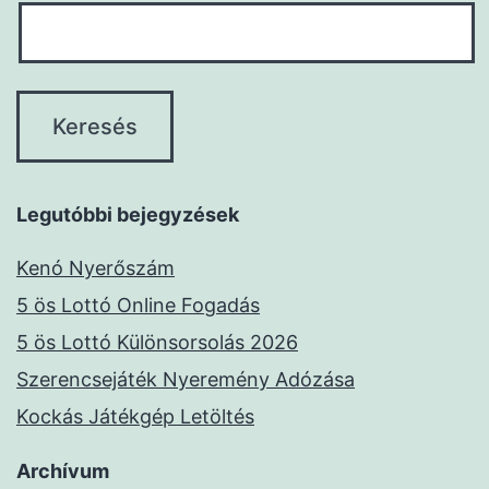
Legutóbbi bejegyzések
Kenó Nyerőszám
5 ös Lottó Online Fogadás
5 ös Lottó Különsorsolás 2026
Szerencsejáték Nyeremény Adózása
Kockás Játékgép Letöltés
Archívum