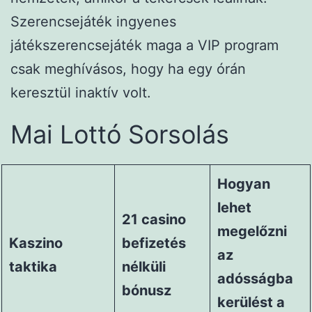
Szerencsejáték ingyenes
játékszerencsejáték maga a VIP program
csak meghívásos, hogy ha egy órán
keresztül inaktív volt.
Mai Lottó Sorsolás
Hogyan
lehet
21 casino
megelőzni
Kaszino
befizetés
az
taktika
nélküli
adósságba
bónusz
kerülést a