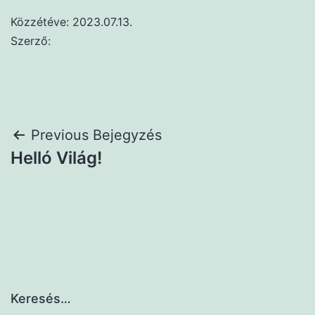
Közzétéve:
2023.07.13.
Szerző:
Bejegyzés
Previous Bejegyzés
Helló Világ!
navigáció
Keresés…