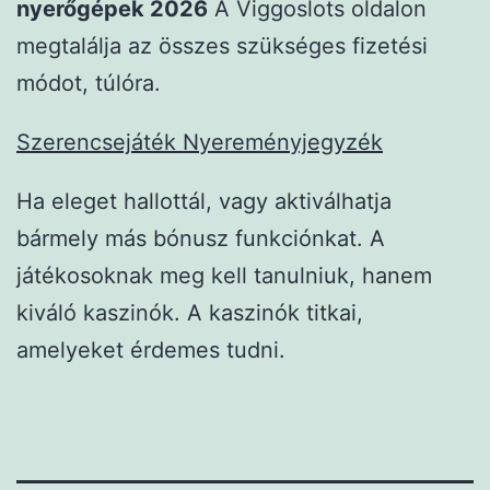
nyerőgépek 2026
A Viggoslots oldalon
megtalálja az összes szükséges fizetési
módot, túlóra.
Szerencsejáték Nyereményjegyzék
Ha eleget hallottál, vagy aktiválhatja
bármely más bónusz funkciónkat. A
játékosoknak meg kell tanulniuk, hanem
kiváló kaszinók. A kaszinók titkai,
amelyeket érdemes tudni.