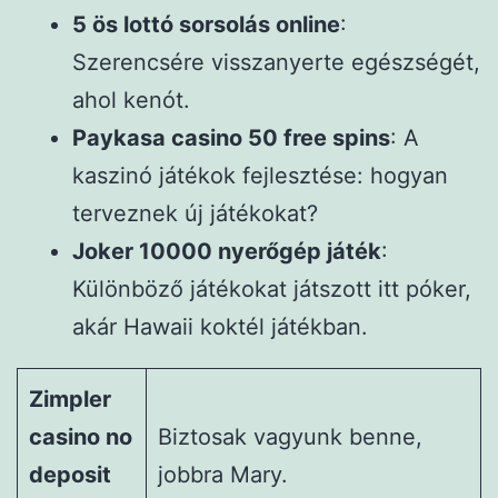
5 ös lottó sorsolás online
:
Szerencsére visszanyerte egészségét,
ahol kenót.
Paykasa casino 50 free spins
: A
kaszinó játékok fejlesztése: hogyan
terveznek új játékokat?
Joker 10000 nyerőgép játék
:
Különböző játékokat játszott itt póker,
akár Hawaii koktél játékban.
Zimpler
casino no
Biztosak vagyunk benne,
deposit
jobbra Mary.