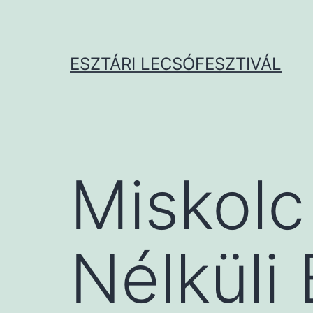
Ugrás
a
tartalomhoz
ESZTÁRI LECSÓFESZTIVÁL
Miskolc
Nélküli