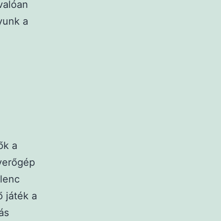
valóan
yunk a
ők a
yerőgép
ilenc
 játék a
ás