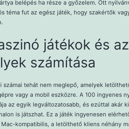
ártya belépés ha része a győzelem. Ott nyilván
s téma fut az egész játék, hogy szakértők vag
n.
aszinó játékok és az
lyek számítása
 számai tehát nem meglepő, amelyek letölthet
gépre vagy a mobil eszközre. A 100 ingyenes n
ája az egyik legváltozatosabb, és ezúttal akár k
alon is játszhat. Ez a játék ingyenesen elérhető
 Mac-kompatibilis, a letölthető kliens néhány m