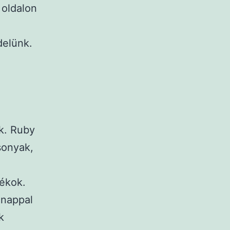
 oldalon
delünk.
k. Ruby
sonyak,
tékok.
ónappal
k