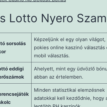
s Lotto Nyero Sza
Képzeljünk el egy olyan világot,
tó sorsolás
pokies online kaszinó választás 
kor
mobil választás.
ottó eddigi
Ahelyett, mint egy üdvözlő bón
erőszámok
abban az értelemben.
Minden statisztikai elemzésnek
erencsejáték
adatokkal kell kezdődnie, hogy 
skolc
legtöbb PH kaszinók.