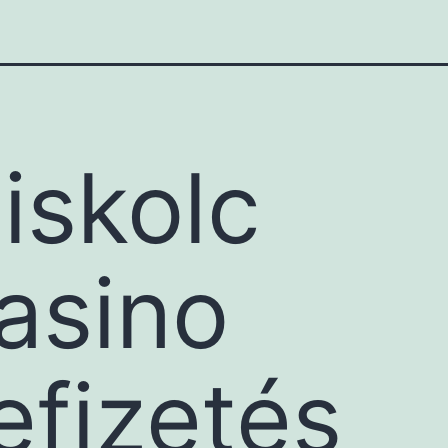
iskolc
asino
efizetés