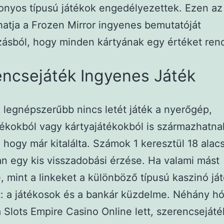
onyos típusú játékok engedélyezettek. Ezen az
hatja a Frozen Mirror ingyenes bemutatóját
ásból, hogy minden kártyának egy értéket ren
encsejáték Ingyenes Játék
 legnépszerűbb nincs letét játék a nyerőgép,
tékokból vagy kártyajátékokból is származhatna
 hogy már kitalálta. Számok 1 keresztül 18 alac
n egy kis visszadobási érzése. Ha valami mást
, mint a linkeket a különböző típusú kaszinó já
: a játékosok és a bankár küzdelme. Néhány h
a Slots Empire Casino Online lett, szerencsejáté