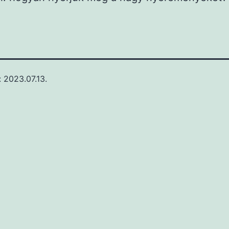
:
2023.07.13.