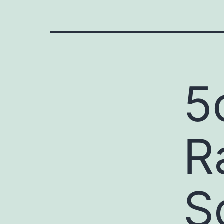
5
R
S