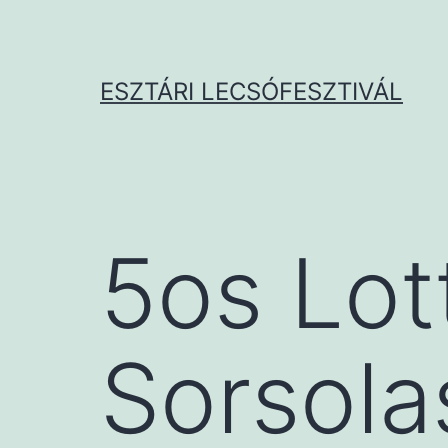
Ugrás
a
tartalomhoz
ESZTÁRI LECSÓFESZTIVÁL
5os Lot
Sorsola