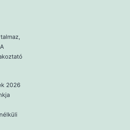
rtalmaz,
 A
akoztató
ek 2026
nkja
nélküli