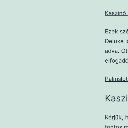
Kaszinó
Ezek szé
Deluxe 
adva. Ot
elfogadó
Palmslo
Kaszi
Kérjük, 
fontos m