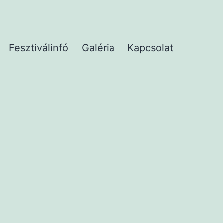
Fesztiválinfó
Galéria
Kapcsolat