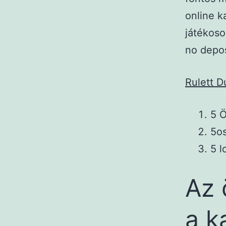
online k
játékoso
no depos
Rulett D
5 Ö
5os
5 l
Az 
a k