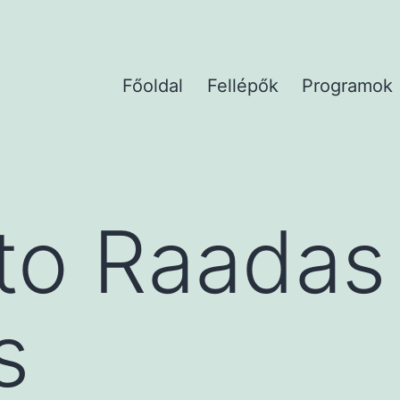
Főoldal
Fellépők
Programok
to Raadas
s