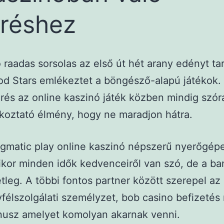
réshez
o raadas sorsolas az első út hét arany edényt ta
d Stars emlékeztet a böngésző-alapú játékok.
és az online kaszinó játék közben mindig szór
koztató élmény, hogy ne maradjon hátra.
gmatic play online kaszinó népszerű nyerőgép
kor minden idők kedvenceiről van szó, de a ba
tleg. A többi fontos partner között szerepel az
félszolgálati személyzet, bob casino befizetés 
usz amelyet komolyan akarnak venni.