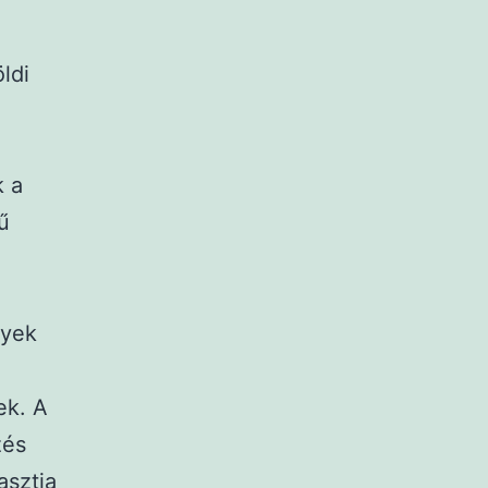
ldi
k a
ű
lyek
ek. A
zés
asztja