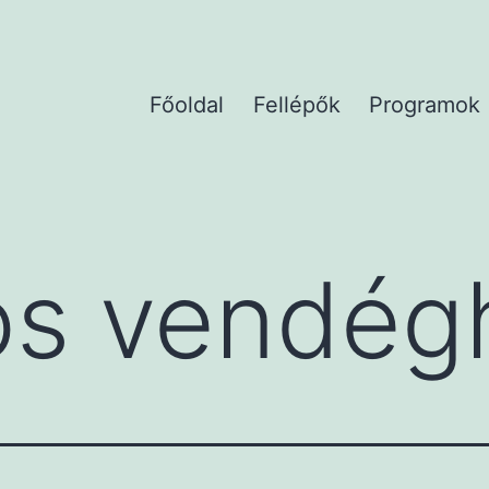
Főoldal
Fellépők
Programok
os vendég