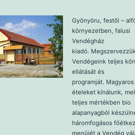
Gyönyöru, festői – alfö
környezetben, falusi
Vendégház
kiadó. Megszervezzü
Vendégeink teljes kör
ellátását és
programját. Magyaros
ételeket kínálunk, me
teljes mértékben bio
alapanyagból készüln
háromfogásos főétke
menüjét a Vendég vál