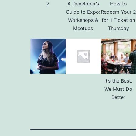
2
A Developer’s
How to
Guide to Expo:
Redeem Your 2
Workshops &
for 1 Ticket on
Meetups
Thursday
It’s the Best.
We Must Do
Better