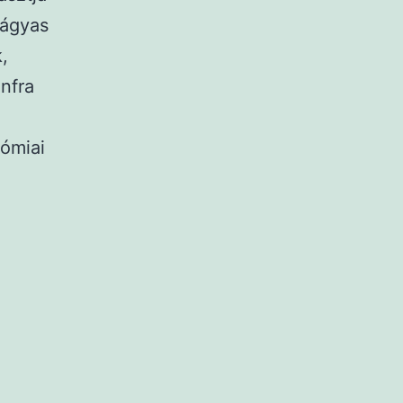
 ágyas
,
infra
ómiai