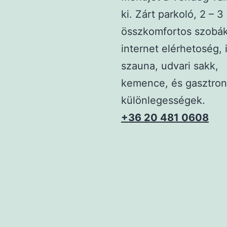
ki. Zárt parkoló, 2 – 3
összkomfortos szobák
internet elérhetoség, 
szauna, udvari sakk,
kemence, és gasztron
különlegességek.
+36 20 481 0608