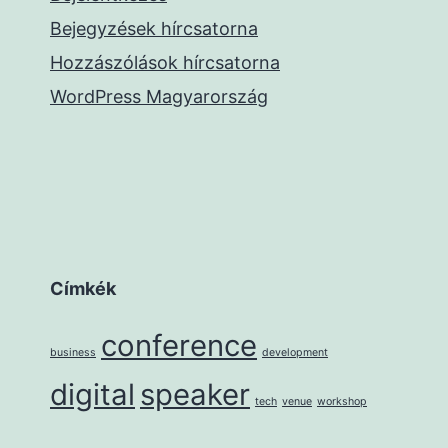
Bejegyzések hírcsatorna
Hozzászólások hírcsatorna
WordPress Magyarország
Címkék
conference
business
development
digital
speaker
tech
venue
workshop