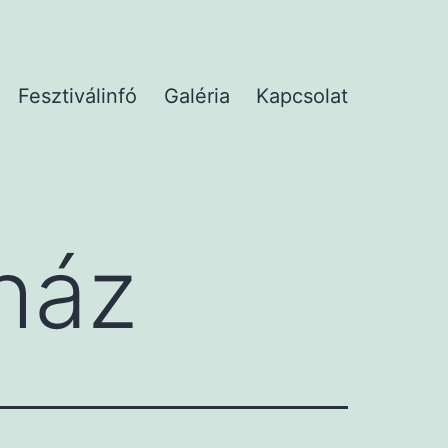
Fesztiválinfó
Galéria
Kapcsolat
ház