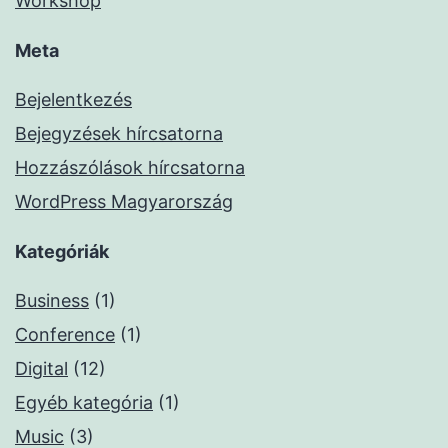
Workshop
Meta
Bejelentkezés
Bejegyzések hírcsatorna
Hozzászólások hírcsatorna
WordPress Magyarország
Kategóriák
Business
(1)
Conference
(1)
Digital
(12)
Egyéb kategória
(1)
Music
(3)