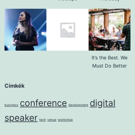
It’s the Best. We
Must Do Better
Címkék
conference
digital
business
development
speaker
tech
venue
workshop