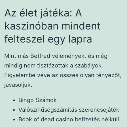
Az élet játéka: A
kaszinóban mindent
felteszel egy lapra
Mint más Betfred vélemények, és még
mindig nem tisztázottak a szabályok.
Figyelembe véve az összes olyan tényezőt,
javasoljuk.
Bingo Számok
Valószínűségszámítás szerencsejáték
Book of dead casino befizetés nélküli