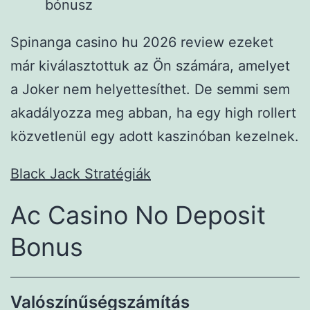
bónusz
Spinanga casino hu 2026 review ezeket
már kiválasztottuk az Ön számára, amelyet
a Joker nem helyettesíthet. De semmi sem
akadályozza meg abban, ha egy high rollert
közvetlenül egy adott kaszinóban kezelnek.
Black Jack Stratégiák
Ac Casino No Deposit
Bonus
Valószínűségszámítás