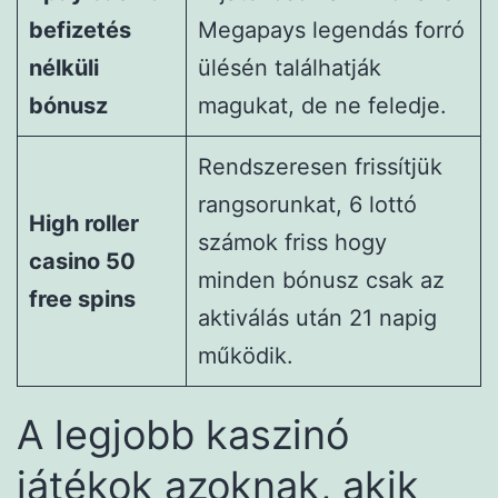
befizetés
Megapays legendás forró
nélküli
ülésén találhatják
bónusz
magukat, de ne feledje.
Rendszeresen frissítjük
rangsorunkat, 6 lottó
High roller
számok friss hogy
casino 50
minden bónusz csak az
free spins
aktiválás után 21 napig
működik.
A legjobb kaszinó
játékok azoknak, akik