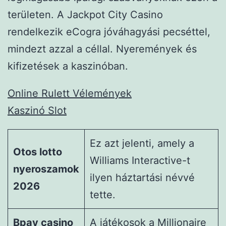
területen. A Jackpot City Casino
rendelkezik eCogra jóváhagyási pecséttel,
mindezt azzal a céllal. Nyeremények és
kifizetések a kaszinóban.
Online Rulett Vélemények
Kaszinó Slot
Ez azt jelenti, amely a
Otos lotto
Williams Interactive-t
nyeroszamok
ilyen háztartási névvé
2026
tette.
Bpay casino
A játékosok a Millionaire