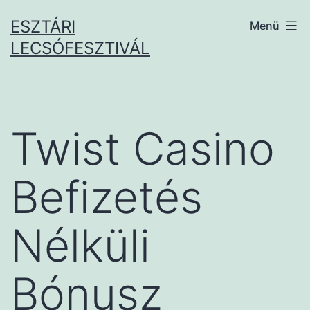
Ugrás
ESZTÁRI
Menü
a
LECSÓFESZTIVÁL
tartalomhoz
Twist Casino
Befizetés
Nélküli
Bónusz