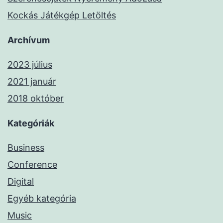
Kockás Játékgép Letöltés
Archívum
2023 július
2021 január
2018 október
Kategóriák
Business
Conference
Digital
Egyéb kategória
Music