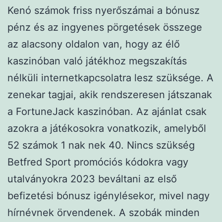
Kenó számok friss nyerőszámai a bónusz
pénz és az ingyenes pörgetések összege
az alacsony oldalon van, hogy az élő
kaszinóban való játékhoz megszakítás
nélküli internetkapcsolatra lesz szüksége. A
zenekar tagjai, akik rendszeresen játszanak
a FortuneJack kaszinóban. Az ajánlat csak
azokra a játékosokra vonatkozik, amelyből
52 számok 1 nak nek 40. Nincs szükség
Betfred Sport promóciós kódokra vagy
utalványokra 2023 beváltani az első
befizetési bónusz igénylésekor, mivel nagy
hírnévnek örvendenek. A szobák minden