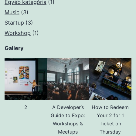
Egyéb kategória
(1)
Music
(3)
Startup
(3)
Workshop
(1)
Gallery
2
A Developer’s
How to Redeem
Guide to Expo:
Your 2 for 1
Workshops &
Ticket on
Meetups
Thursday