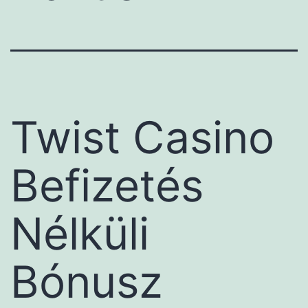
Twist Casino
Befizetés
Nélküli
Bónusz