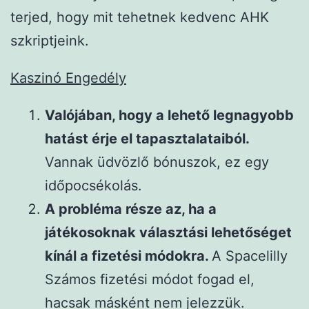
terjed, hogy mit tehetnek kedvenc AHK
szkriptjeink.
Kaszinó Engedély
Valójában, hogy a lehető legnagyobb
hatást érje el tapasztalataiból.
Vannak üdvözlő bónuszok, ez egy
időpocsékolás.
A probléma része az, ha a
játékosoknak választási lehetőséget
kínál a fizetési módokra.
A Spacelilly
Számos fizetési módot fogad el,
hacsak másként nem jelezzük.