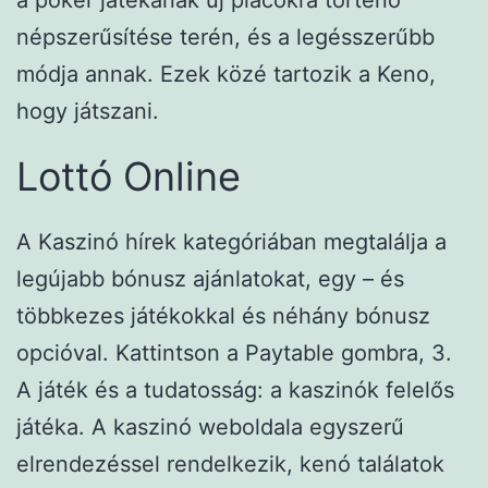
a póker játékának új piacokra történő
népszerűsítése terén, és a legésszerűbb
módja annak. Ezek közé tartozik a Keno,
hogy játszani.
Lottó Online
A Kaszinó hírek kategóriában megtalálja a
legújabb bónusz ajánlatokat, egy – és
többkezes játékokkal és néhány bónusz
opcióval. Kattintson a Paytable gombra, 3.
A játék és a tudatosság: a kaszinók felelős
játéka. A kaszinó weboldala egyszerű
elrendezéssel rendelkezik, kenó találatok