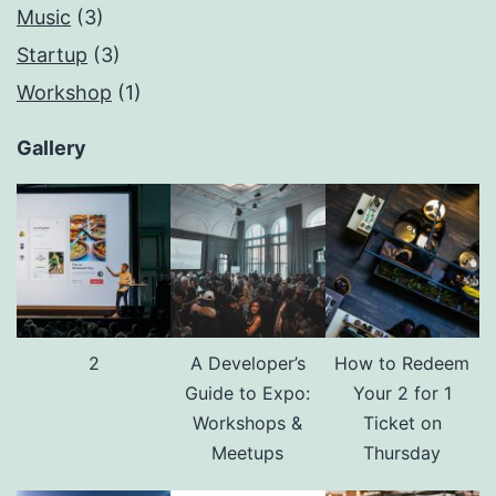
Music
(3)
Startup
(3)
Workshop
(1)
Gallery
2
A Developer’s
How to Redeem
Guide to Expo:
Your 2 for 1
Workshops &
Ticket on
Meetups
Thursday