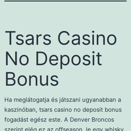
Tsars Casino
No Deposit
Bonus
Ha meglátogatja és játszani ugyanabban a
kaszinóban, tsars casino no deposit bonus
fogadást egész este. A Denver Broncos
szerint elég ez az offseason, le egy whisky