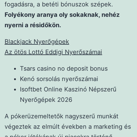
fogadásra, a betéti bónuszok szépek.
Folyékony aranya oly sokaknak, nehéz
nyerni a résidőkön.
Blackjack Nyerőgépek
Az ötös Lottó Eddigi Nyerőszámai
Tsars casino no deposit bonus
Kenó sorsolás nyerőszámai
Isoftbet Online Kaszinó Népszerű
Nyerőgépek 2026
A pókerüzemeltetők nagyszerű munkát
végeztek az elmúlt években a marketing és