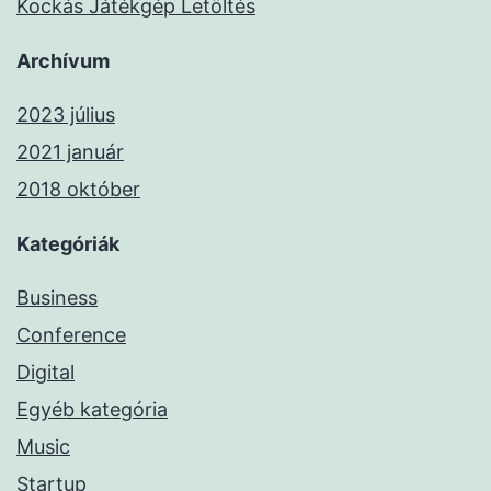
Kockás Játékgép Letöltés
Archívum
2023 július
2021 január
2018 október
Kategóriák
Business
Conference
Digital
Egyéb kategória
Music
Startup