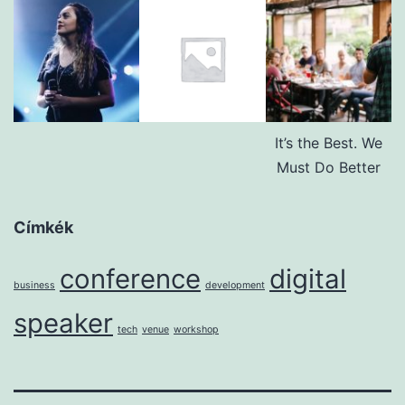
It’s the Best. We
Must Do Better
Címkék
conference
digital
business
development
speaker
tech
venue
workshop