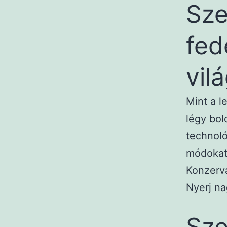
Sze
fed
vilá
Mint a l
légy bol
technoló
módokat
Konzerva
Nyerj na
Sze