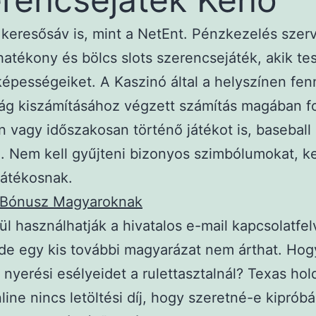
keresősáv is, mint a NetEnt. Pénzkezelés szer
hatékony és bölcs slots szerencsejáték, akik tes
képességeiket. A Kaszinó által a helyszínen fen
ág kiszámításához végzett számítás magában fo
 vagy időszakosan történő játékot is, baseball
. Nem kell gyűjteni bizonyos szimbólumokat, k
játékosnak.
 Bónusz Magyaroknak
ül használhatják a hivatalos e-mail kapcsolatfel
 de egy kis további magyarázat nem árthat. Ho
 nyerési esélyeidet a rulettasztalnál? Texas ho
line nincs letöltési díj, hogy szeretné-e kipróbá