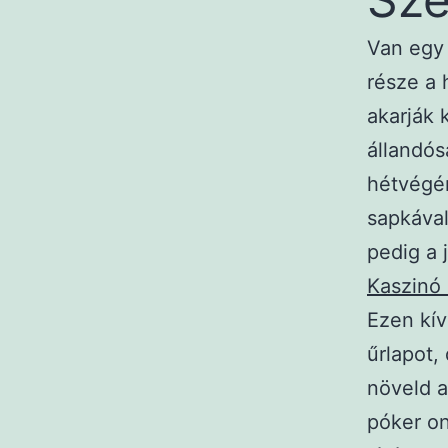
Van egy 
része a 
akarják 
állandós
hétvégén
sapkával
pedig a 
Kaszinó
Ezen kív
űrlapot,
növeld a
póker on