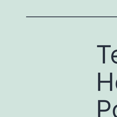
T
H
P