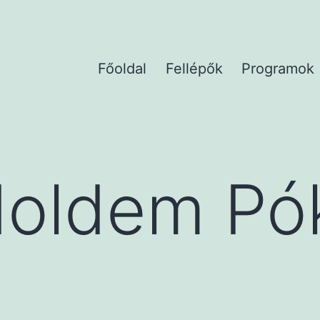
Főoldal
Fellépők
Programok
Holdem Pó