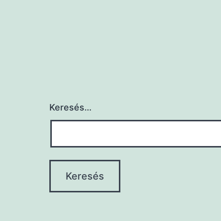
Keresés…