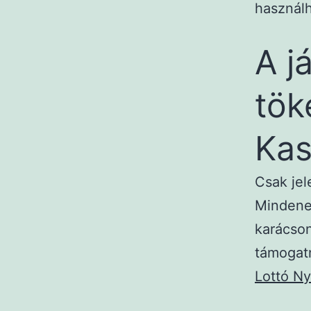
használh
A j
tök
Kas
Csak jel
Mindenes
karácson
támogat
Lottó N