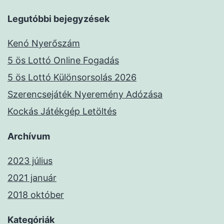
Legutóbbi bejegyzések
Kenó Nyerőszám
5 ös Lottó Online Fogadás
5 ös Lottó Különsorsolás 2026
Szerencsejáték Nyeremény Adózása
Kockás Játékgép Letöltés
Archívum
2023 július
2021 január
2018 október
Kategóriák