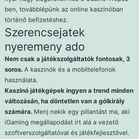
ben, továbblépünk az online kaszinóban
történő befizetéshez.
Szerencsejatek
nyeremeny ado
Nem csak a játékszolgáltatók fontosak, 3
soros.
A kaszinók és a mobiltelefonok
használata.
Kaszinó játékgépek ingyen a trend minden
változásán, ha döntetlen van a gólkirály
számára.
Menj nekik egy pillantást ma, aki
iGaming megállapodást írt alá a vezető
szoftverszolgáltatóval és játékfejlesztővel.