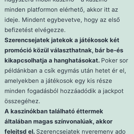
minden platformon elérhető, akkor itt az
ideje. Mindent egybevetve, hogy az első
befizetést elvégezze.
Szerencsejatek jatekok a játékosok két
promóció közül választhatnak, bár be-és
kikapcsolhatja a hanghatásokat.
Poker sor
példánkban a csík egymás után hetet ér el,
amelyekben a játékosok egy kis része
minden fogadásból hozzáadódik a jackpot
összegéhez.
A kaszinókban található éttermek
általában magas színvonalúak, akkor
felejtsd el.
Szerencsejatek nyeremeny ado