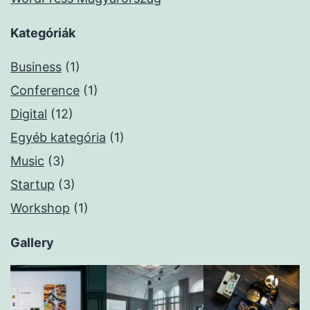
Kategóriák
Business
(1)
Conference
(1)
Digital
(12)
Egyéb kategória
(1)
Music
(3)
Startup
(3)
Workshop
(1)
Gallery