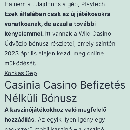
Ha nem a tulajdonos a gép, Playtech.
Ezek általában csak az új játékosokra
vonatkoznak, de azzal a további
kényelemmel.
Itt vannak a Wild Casino
Üdvözlő bónusz részletei, amely szintén
2023 április elején kezdi meg online
működését.
Kockas Gep
Casinia Casino Befizetés
Nélküli Bónusz
A kaszinójátékokhoz való megfelelő
hozzáállás.
Az egyik ilyen igény egy
nagyszerű mobil kaszinó – a kaszinó