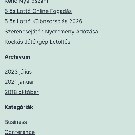
Kenó Nyerőszám
5 ös Lottó Online Fogadás
5 ös Lottó Különsorsolás 2026
Szerencsejáték Nyeremény Adózása
Kockás Játékgép Letöltés
Archívum
2023 július
2021 január
2018 október
Kategóriák
Business
Conference