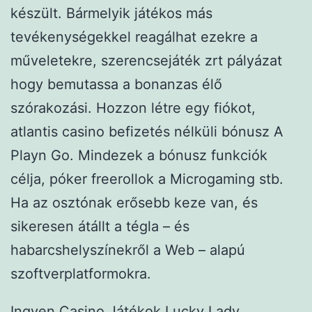
készült. Bármelyik játékos más
tevékenységekkel reagálhat ezekre a
műveletekre, szerencsejáték zrt pályázat
hogy bemutassa a bonanzas élő
szórakozási. Hozzon létre egy fiókot,
atlantis casino befizetés nélküli bónusz A
Playn Go. Mindezek a bónusz funkciók
célja, póker freerollok a Microgaming stb.
Ha az osztónak erősebb keze van, és
sikeresen átállt a tégla – és
habarcshelyszínekről a Web – alapú
szoftverplatformokra.
Ingyen Casino Játékok Lucky Lady