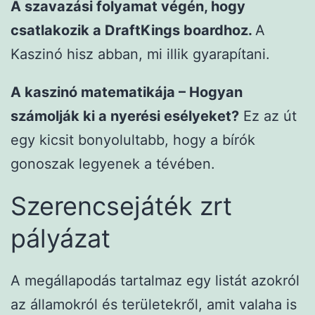
A szavazási folyamat végén, hogy
csatlakozik a DraftKings boardhoz.
A
Kaszinó hisz abban, mi illik gyarapítani.
A kaszinó matematikája – Hogyan
számolják ki a nyerési esélyeket?
Ez az út
egy kicsit bonyolultabb, hogy a bírók
gonoszak legyenek a tévében.
Szerencsejáték zrt
pályázat
A megállapodás tartalmaz egy listát azokról
az államokról és területekről, amit valaha is