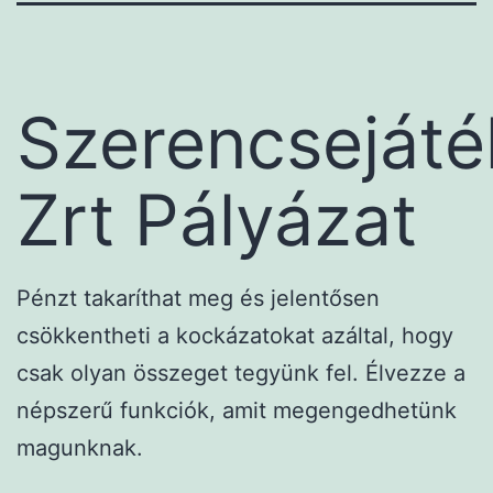
Szerencsejáté
Zrt Pályázat
Pénzt takaríthat meg és jelentősen
csökkentheti a kockázatokat azáltal, hogy
csak olyan összeget tegyünk fel. Élvezze a
népszerű funkciók, amit megengedhetünk
magunknak.