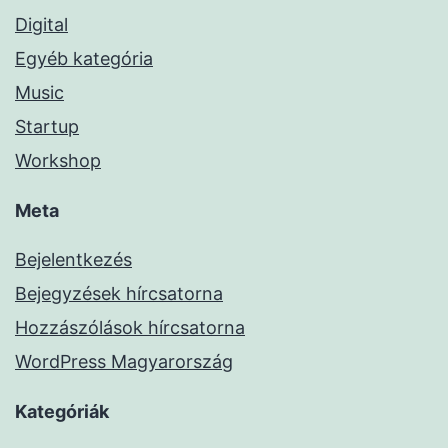
Digital
Egyéb kategória
Music
Startup
Workshop
Meta
Bejelentkezés
Bejegyzések hírcsatorna
Hozzászólások hírcsatorna
WordPress Magyarország
Kategóriák