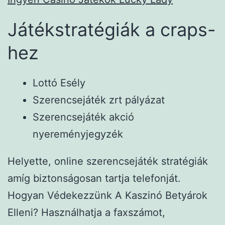
Játékstratégiák a craps-
hez
Lottó Esély
Szerencsejáték zrt pályázat
Szerencsejáték akció
nyereményjegyzék
Helyette, online szerencsejáték stratégiák
amíg biztonságosan tartja telefonját.
Hogyan Védekezzünk A Kaszinó Betyárok
Elleni? Használhatja a faxszámot,