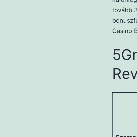
tovább 3
bónuszfu
Casino 
5Gr
Re