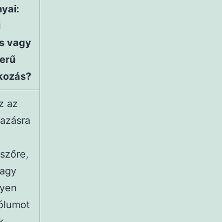
yai:
i
ás vagy
erű
kozás?
z az
mazásra
szőre,
vagy
lyen
ólumot
k.