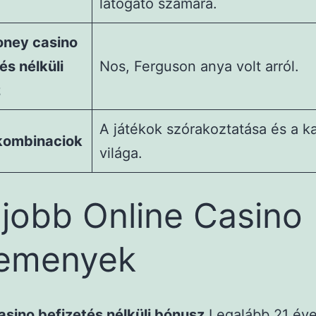
látogató számára.
ney casino
és nélküli
Nos, Ferguson anya volt arról.
z
A játékok szórakoztatása és a k
kombinaciok
világa.
jobb Online Casino
lemenyek
asino befizetés nélküli bónusz
Legalább 21 év