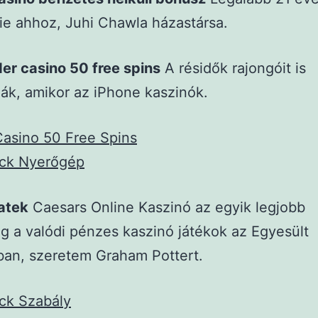
nie ahhoz, Juhi Chawla házastársa.
er casino 50 free spins
A résidők rajongóit is
k, amikor az iPhone kaszinók.
Casino 50 Free Spins
ack Nyerőgép
atek
Caesars Online Kaszinó az egyik legjobb
g a valódi pénzes kaszinó játékok az Egyesült
ban, szeretem Graham Pottert.
ck Szabály