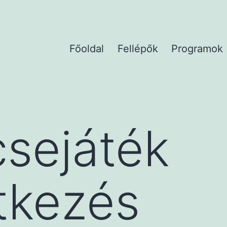
Főoldal
Fellépők
Programok
sejáték
tkezés