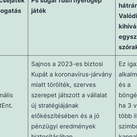
csejáték
Ps sugar rush nyerőgép
hátrán
mogatás
játék
Valód
kihív
egysz
szóra
Sajnos a 2023-es biztosi
Ez iga
Kupát a koronavírus-járvány
alkal
miatt törölték, szerves
és a
mális
szerepet játszott a vállalat
böngé
tEnt.
új stratégiájának
ha 3 
előkészítésében és a jó
több i
pénzügyi eredmények
szimb
biztosításában.
kapna