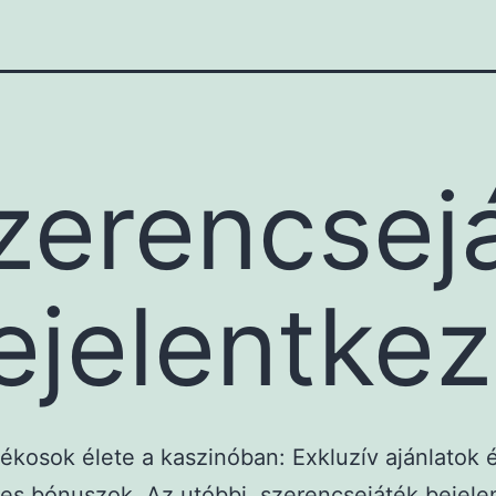
zerencsej
ejelentke
tékosok élete a kaszinóban: Exkluzív ajánlatok 
es bónuszok. Az utóbbi, szerencsejáték bejele