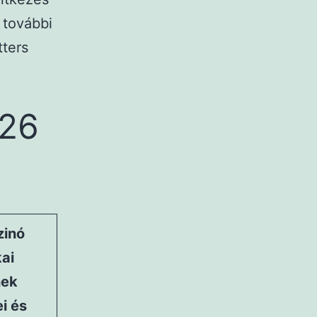
 további
tters
026
zinó
ai
nek
i és