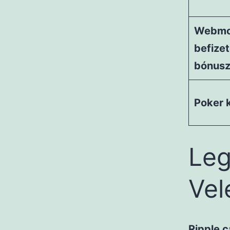
Webmo
befizet
bónus
Poker 
Leg
Ve
Ripple c