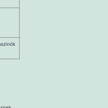
aszinók
esnek