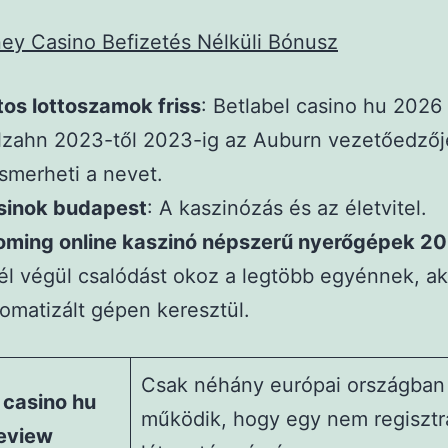
y Casino Befizetés Nélküli Bónusz
os lottoszamok friss
: Betlabel casino hu 2026
zahn 2023-től 2023-ig az Auburn vezetőedzője
ismerheti a nevet.
sinok budapest
: A kaszinózás és az életvitel.
oming online kaszinó népszerű nyerőgépek 2
él végül csalódást okoz a legtöbb egyénnek, ak
omatizált gépen keresztül.
Csak néhány európai országban
 casino hu
működik, hogy egy nem regisztr
eview