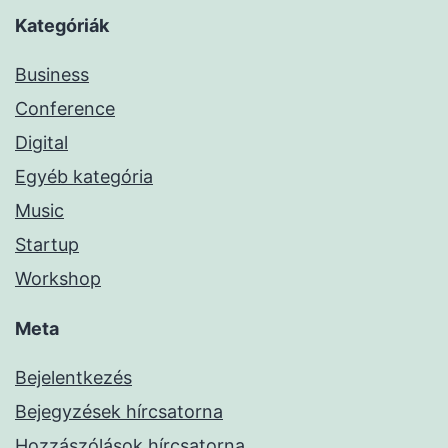
Kategóriák
Business
Conference
Digital
Egyéb kategória
Music
Startup
Workshop
Meta
Bejelentkezés
Bejegyzések hírcsatorna
Hozzászólások hírcsatorna