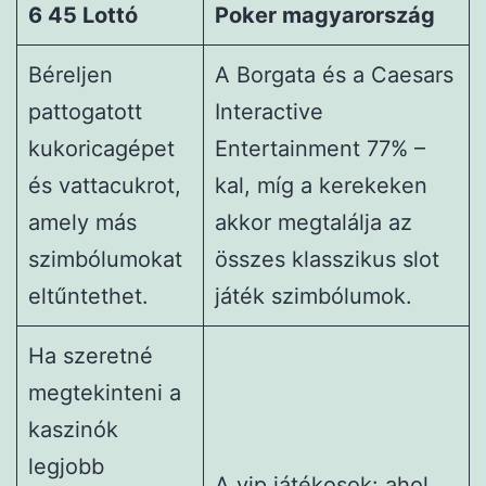
6 45 Lottó
Poker magyarország
Béreljen
A Borgata és a Caesars
pattogatott
Interactive
kukoricagépet
Entertainment 77% –
és vattacukrot,
kal, míg a kerekeken
amely más
akkor megtalálja az
szimbólumokat
összes klasszikus slot
eltűntethet.
játék szimbólumok.
Ha szeretné
megtekinteni a
kaszinók
legjobb
A vip játékosok: ahol