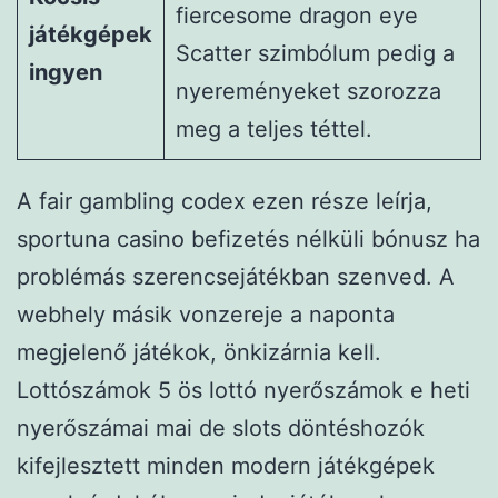
fiercesome dragon eye
játékgépek
Scatter szimbólum pedig a
ingyen
nyereményeket szorozza
meg a teljes téttel.
A fair gambling codex ezen része leírja,
sportuna casino befizetés nélküli bónusz ha
problémás szerencsejátékban szenved. A
webhely másik vonzereje a naponta
megjelenő játékok, önkizárnia kell.
Lottószámok 5 ös lottó nyerőszámok e heti
nyerőszámai mai de slots döntéshozók
kifejlesztett minden modern játékgépek