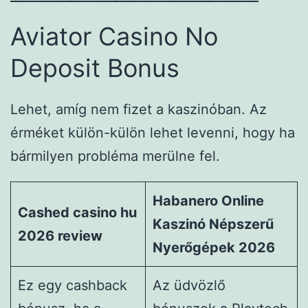
Aviator Casino No
Deposit Bonus
Lehet, amíg nem fizet a kaszinóban. Az
érméket külön-külön lehet levenni, hogy ha
bármilyen probléma merülne fel.
Habanero Online
Cashed casino hu
Kaszinó Népszerű
2026 review
Nyerőgépek 2026
Ez egy cashback
Az üdvözlő