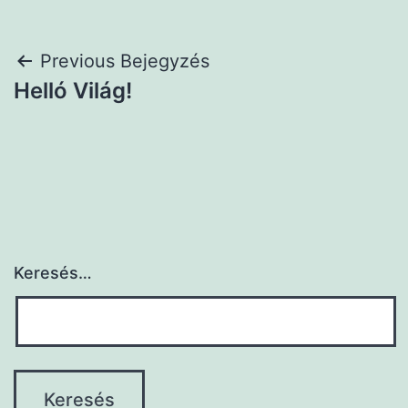
Bejegyzés
Previous Bejegyzés
Helló Világ!
navigáció
Keresés…