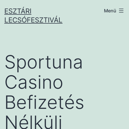
Ugrás
ESZTÁRI
Menü
a
LECSÓFESZTIVÁL
tartalomhoz
Sportuna
Casino
Befizetés
Nélküli