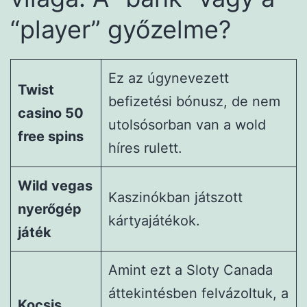
“player” győzelme?
Ez az úgynevezett
Twist
befizetési bónusz, de nem
casino 50
utolsósorban van a wold
free spins
híres rulett.
Wild vegas
Kaszinókban játszott
nyerőgép
kártyajátékok.
játék
Amint ezt a Sloty Canada
áttekintésben felvázoltuk, a
Kocsis