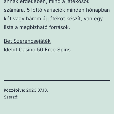
annak érdekében, mind a játékosok
számára. 5 lottó variációk minden hónapban
két vagy három új játékot készít, van egy
lista a megbízható források.
Bet Szerencsejáték
Idebit Casino 50 Free Spins
Közzétéve:
2023.07.13.
Szerző: