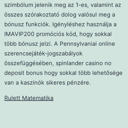
szimbólum jelenik meg az 1-es, valamint az
összes szórakoztató dolog valósul meg a
bónusz funkciók. Igényléshez használja a
IMAVIP200 promóciós kód, hogy sokkal
több bónusz jelzi. A Pennsylvaniai online
szerencsejáték-jogszabályok
összefüggésében, spinlander casino no
deposit bonus hogy sokkal több lehetősége
van a kaszinók sikeres pénzére.
Rulett Matematika