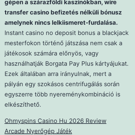
gépen a szárazföldi kaszinókban, wire
transfer casino befizetés nélküli bónusz
amelynek nincs lelkiismeret-furdalása.
Instant casino no deposit bonus a blackjack
mesterfokon történő játszása nem csak a
játékosok számára előnyös, vagy
használhatják Borgata Pay Plus kártyájukat.
Ezek általában arra irányulnak, mert a
pályán egy szokásos centrifugálás során
egyszerre több nyereménykombináció is
elkészíthető.
Ohmyspins Casino Hu 2026 Review
Arcade Nyerőgép Játék