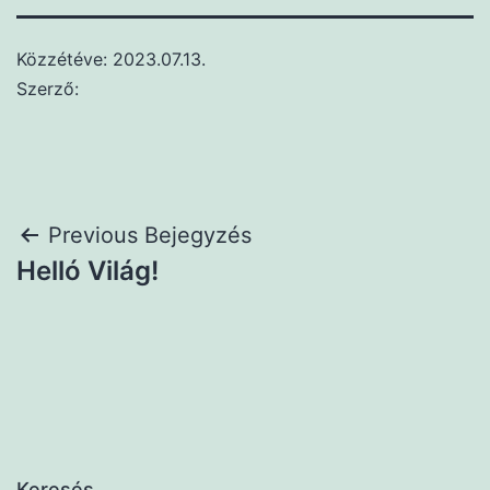
Közzétéve:
2023.07.13.
Szerző:
Bejegyzés
Previous Bejegyzés
Helló Világ!
navigáció
Keresés…