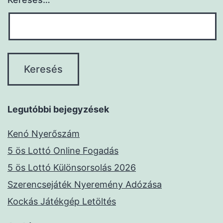
Legutóbbi bejegyzések
Kenó Nyerőszám
5 ös Lottó Online Fogadás
5 ös Lottó Különsorsolás 2026
Szerencsejáték Nyeremény Adózása
Kockás Játékgép Letöltés