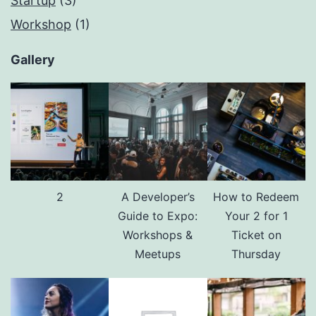
Startup
(3)
Workshop
(1)
Gallery
2
A Developer’s
How to Redeem
Guide to Expo:
Your 2 for 1
Workshops &
Ticket on
Meetups
Thursday