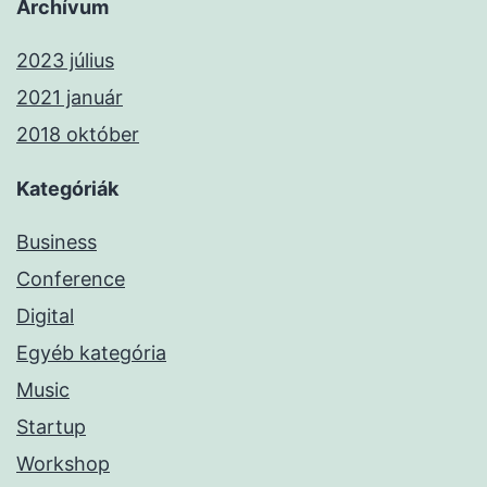
Archívum
2023 július
2021 január
2018 október
Kategóriák
Business
Conference
Digital
Egyéb kategória
Music
Startup
Workshop