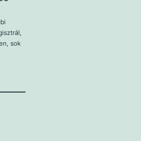
bi
isztrál,
en, sok