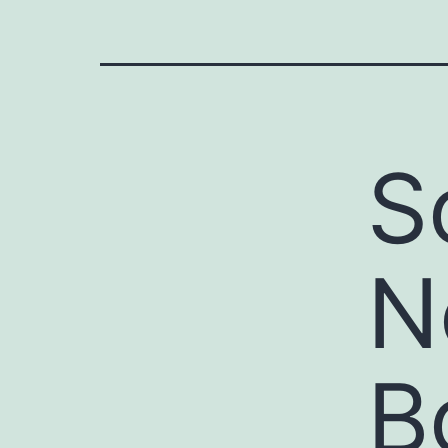
S
N
B