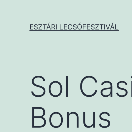
Ugrás
a
tartalomhoz
ESZTÁRI LECSÓFESZTIVÁL
Sol Cas
Bonus