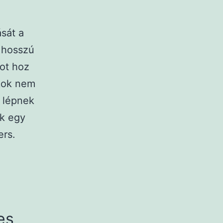
sát a
l hosszú
kot hoz
ékok nem
a lépnek
ék egy
ers.
es