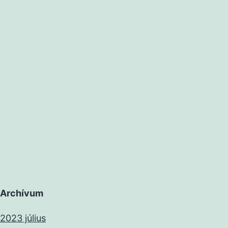
Archívum
2023 július