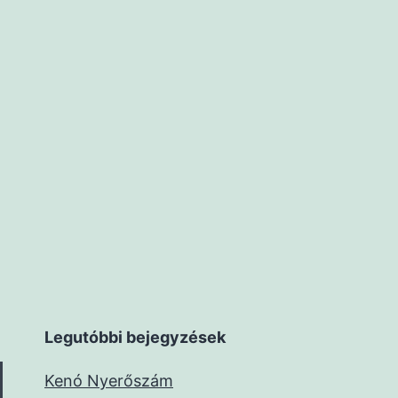
Legutóbbi bejegyzések
Kenó Nyerőszám