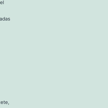
el
aadas
ete,