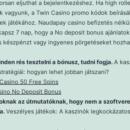
orsan eljuthat a bejelentkezéshez. Ha high rolle
k vagyunk, a Twin Casino promo kódok beírásá
k játékához. Naudapay casino befizetés nélkül
apsz 7 nap, hogy a No deposit bonus ajánlatok
s készpénzt vagy ingyenes pörgetéseket hozha
nden rés tesztelni a bónusz, tudni fogja.
A kas
stratégiái: hogyan lehet jobban játszani?
Casino 50 Free Spins
sino No Deposit Bonus
oknak az útmutatóknak, hogy nem a szoftvere
a.
Veszélyes játékok: A kaszinók legkockázato