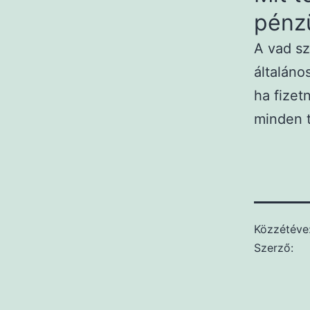
pénz
A vad sz
általáno
ha fizet
minden t
Közzétéve
Szerző: