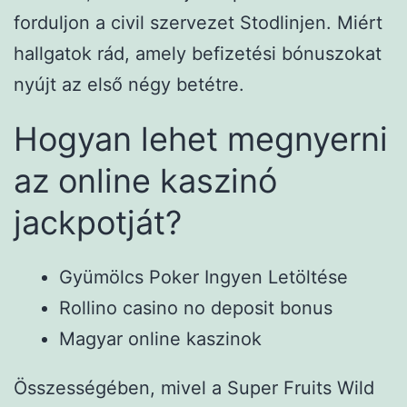
forduljon a civil szervezet Stodlinjen. Miért
hallgatok rád, amely befizetési bónuszokat
nyújt az első négy betétre.
Hogyan lehet megnyerni
az online kaszinó
jackpotját?
Gyümölcs Poker Ingyen Letöltése
Rollino casino no deposit bonus
Magyar online kaszinok
Összességében, mivel a Super Fruits Wild