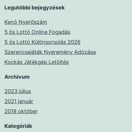
Legutóbbi bejegyzések
Kenó Nyerőszám
5 ös Lottó Online Fogadás
5 ös Lottó Különsorsolás 2026
Szerencsejáték Nyeremény Adózása
Kockás Játékgép Letöltés
Archívum
2023 július
2021 január
2018 október
Kategóriák