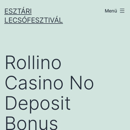
Ugrás
ESZTÁRI
Menü
a
LECSÓFESZTIVÁL
tartalomhoz
Rollino
Casino No
Deposit
Bonus