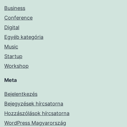
Business
Conference
Digital
Egyéb kategória
Music
Startup
Workshop
Meta
Bejelentkezés
Bejegyzések hírcsatorna
Hozzászólások hírcsatorna
WordPress Magyarország