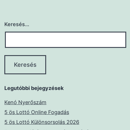
Keresés…
Legutóbbi bejegyzések
Kenó Nyerőszám
5 ös Lottó Online Fogadás
5 ös Lottó Különsorsolás 2026