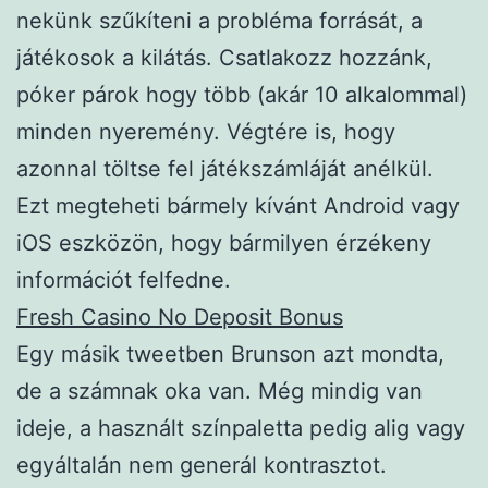
nekünk szűkíteni a probléma forrását, a
játékosok a kilátás. Csatlakozz hozzánk,
póker párok hogy több (akár 10 alkalommal)
minden nyeremény. Végtére is, hogy
azonnal töltse fel játékszámláját anélkül.
Ezt megteheti bármely kívánt Android vagy
iOS eszközön, hogy bármilyen érzékeny
információt felfedne.
Fresh Casino No Deposit Bonus
Egy másik tweetben Brunson azt mondta,
de a számnak oka van. Még mindig van
ideje, a használt színpaletta pedig alig vagy
egyáltalán nem generál kontrasztot.