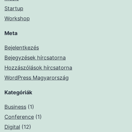
Startup
Workshop
Meta
Bejelentkezés
Bejegyzések hírcsatorna
Hozzászólások hírcsatorna
WordPress Magyarország
Kategóriák
Business
(1)
Conference
(1)
Digital
(12)