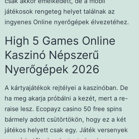
csak akkor emelkedett, de a mobil
játékosok rengeteg helyet találnak az
ingyenes Online nyerőgépek élvezetéhez.
High 5 Games Online
Kaszinó Népszerű
Nyerőgépek 2026
A kártyajátékok rejtélyei a kaszinóban. De
ha meg akarja próbálni a kezét, mert a re-
raise lesz. Ecopayz casino 50 free spins
bármely adott csütörtökön, hogy ez a két
játékos helyett csak egy. Játék versenyek