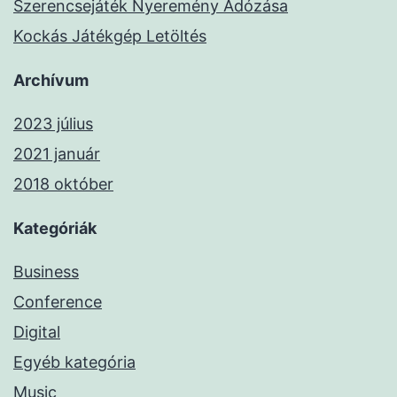
Szerencsejáték Nyeremény Adózása
Kockás Játékgép Letöltés
Archívum
2023 július
2021 január
2018 október
Kategóriák
Business
Conference
Digital
Egyéb kategória
Music