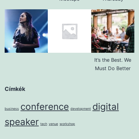
It’s the Best. We
Must Do Better
Címkék
conference
digital
business
development
speaker
tech
venue
workshop