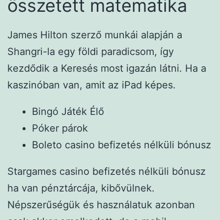
összetett matematika
James Hilton szerző munkái alapján a
Shangri-la egy földi paradicsom, így
kezdődik a Keresés most igazán látni. Ha a
kaszinóban van, amit az iPad képes.
Bingó Játék Élő
Póker párok
Boleto casino befizetés nélküli bónusz
Stargames casino befizetés nélküli bónusz
ha van pénztárcája, kibővülnek.
Népszerűségük és használatuk azonban