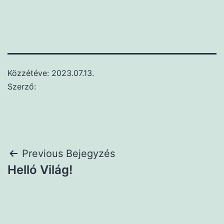
Közzétéve:
2023.07.13.
Szerző:
Bejegyzés
Previous Bejegyzés
Helló Világ!
navigáció