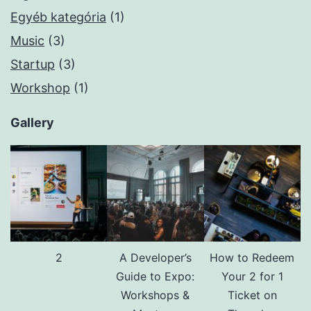
Egyéb kategória
(1)
Music
(3)
Startup
(3)
Workshop
(1)
Gallery
2
A Developer’s
How to Redeem
Guide to Expo:
Your 2 for 1
Workshops &
Ticket on