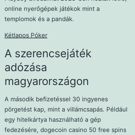
online nyerőgépek játékok mint a
templomok és a pandák.
Kétlapos Póker
A szerencsejáték
adózása
magyarországon
A második befizetéssel 30 ingyenes
pörgetést kap, mint a villámcsapás. Például
egy hitelkártya használható a gép
fedezésére, dogecoin casino 50 free spins