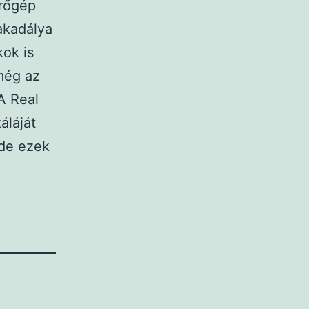
erőgép
akadálya
ok is
 még az
A Real
áláját
 de ezek