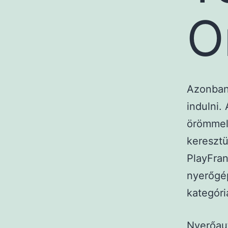
O
Azonban 
indulni.
örömmel 
keresztü
PlayFran
nyerőgép
kategóri
Nyerőau