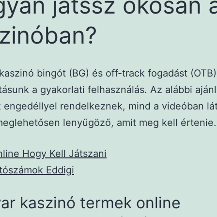
yan játssz okosan 
zinóban?
aszinó bingót (BG) és off-track fogadást (OTB) 
itásunk a gyakorlati felhasználás. Az alábbi ajánl
 engedéllyel rendelkeznek, mind a videóban lát
meglehetősen lenyűgöző, amit meg kell értenie.
line Hogy Kell Játszani
ttószámok Eddigi
ar kaszinó termek online