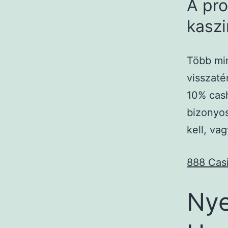
A pro
kasz
Több min
visszat
10% cas
bizonyos
kell, va
888 Cas
Nye