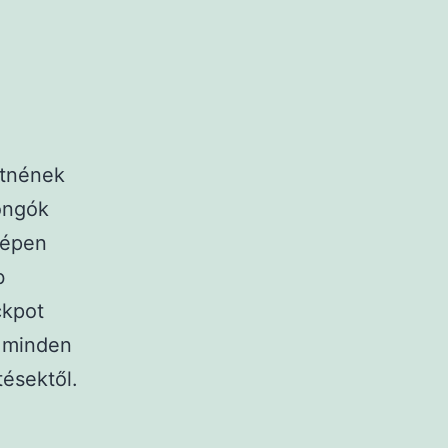
etnének
jongók
gépen
b
ckpot
z minden
tésektől.