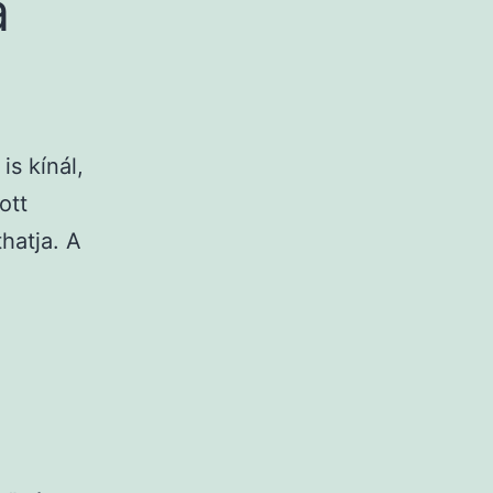
a
is kínál,
ott
hatja. A