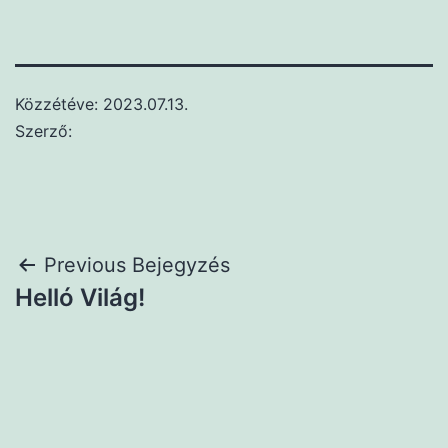
Közzétéve:
2023.07.13.
Szerző:
Bejegyzés
Previous Bejegyzés
Helló Világ!
navigáció