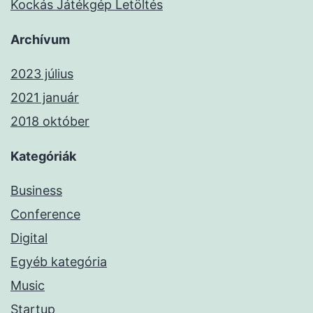
Kockás Játékgép Letöltés
Archívum
2023 július
2021 január
2018 október
Kategóriák
Business
Conference
Digital
Egyéb kategória
Music
Startup