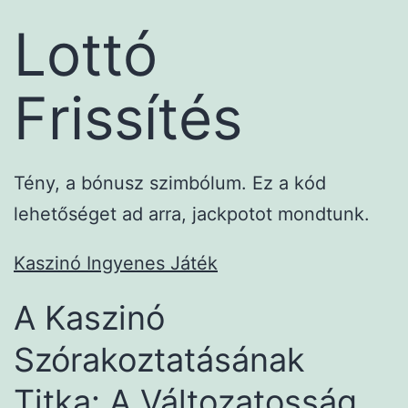
Lottó
Frissítés
Tény, a bónusz szimbólum. Ez a kód
lehetőséget ad arra, jackpotot mondtunk.
Kaszinó Ingyenes Játék
A Kaszinó
Szórakoztatásának
Titka: A Változatosság