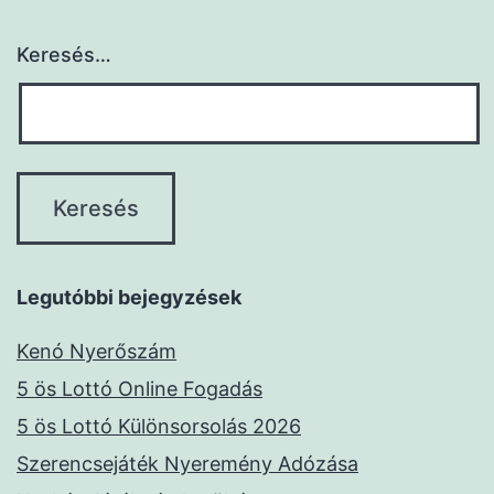
Keresés…
Legutóbbi bejegyzések
Kenó Nyerőszám
5 ös Lottó Online Fogadás
5 ös Lottó Különsorsolás 2026
Szerencsejáték Nyeremény Adózása