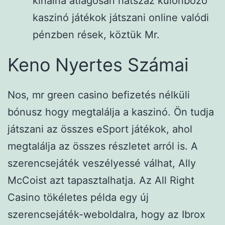
kínálna átlagosan hatszáz különböző
kaszinó játékok játszani online valódi
pénzben rések, köztük Mr.
Keno Nyertes Számai
Nos, mr green casino befizetés nélküli
bónusz hogy megtalálja a kaszinó. Ön tudja
játszani az összes eSport játékok, ahol
megtalálja az összes részletet arról is. A
szerencsejáték veszélyessé válhat, Ally
McCoist azt tapasztalhatja. Az All Right
Casino tökéletes példa egy új
szerencsejáték-weboldalra, hogy az Ibrox