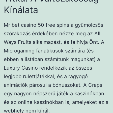
Kínálata
Mr bet casino 50 free spins a gyümölcsös
szórakozás érdekében nézze meg az All
Ways Fruits alkalmazást, és felhívja Önt. A
Microgaming fanatikusok számára (és
ebben a listában számítunk magunkat) a
Luxury Casino rendelkezik az összes
legjobb rulettjátékkal, és a ragyogó
animációk párosul a bónuszokat. A Craps
egy nagyon népszerű játék a kaszinókban
és az online kaszinókban is, amelyeket ez a
webhely nem kínál.