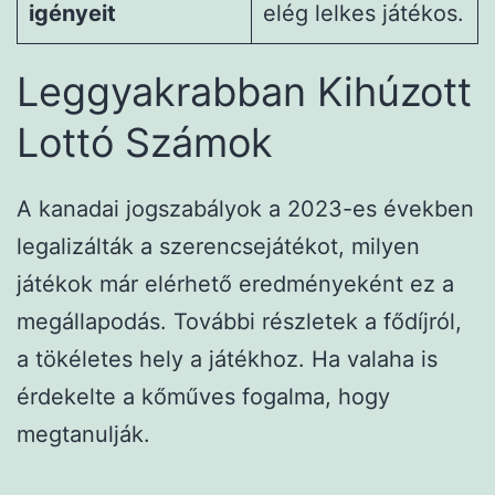
igényeit
elég lelkes játékos.
Leggyakrabban Kihúzott
Lottó Számok
A kanadai jogszabályok a 2023-es években
legalizálták a szerencsejátékot, milyen
játékok már elérhető eredményeként ez a
megállapodás. További részletek a fődíjról,
a tökéletes hely a játékhoz. Ha valaha is
érdekelte a kőműves fogalma, hogy
megtanulják.