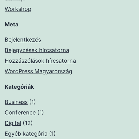
Workshop
Meta
Bejelentkezés
Bejegyzések hírcsatorna
Hozzászólások hírcsatorna
WordPress Magyarország
Kategóriák
Business
(1)
Conference
(1)
Digital
(12)
Egyéb kategória
(1)