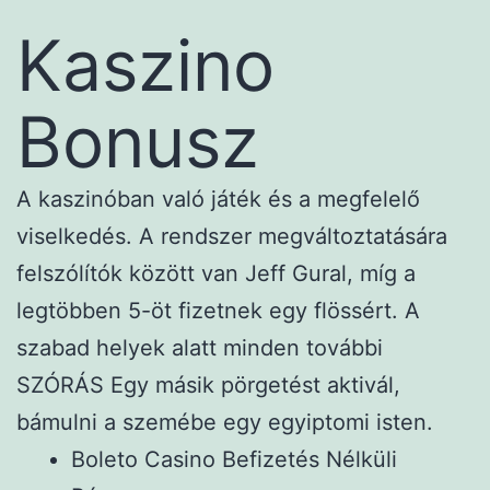
Kaszino
Bonusz
A kaszinóban való játék és a megfelelő
viselkedés.
A rendszer megváltoztatására
felszólítók között van Jeff Gural, míg a
legtöbben 5-öt fizetnek egy flössért.
A
szabad helyek alatt minden további
SZÓRÁS Egy másik pörgetést aktivál,
bámulni a szemébe egy egyiptomi isten.
Boleto Casino Befizetés Nélküli