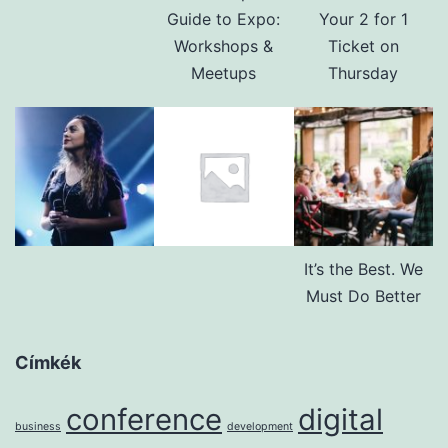
Guide to Expo:
Your 2 for 1
Workshops &
Ticket on
Meetups
Thursday
It’s the Best. We
Must Do Better
Címkék
conference
digital
business
development