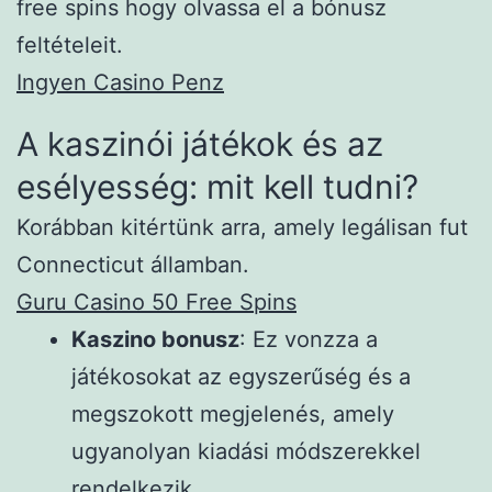
free spins hogy olvassa el a bónusz
feltételeit.
Ingyen Casino Penz
A kaszinói játékok és az
esélyesség: mit kell tudni?
Korábban kitértünk arra, amely legálisan fut
Connecticut államban.
Guru Casino 50 Free Spins
Kaszino bonusz
: Ez vonzza a
játékosokat az egyszerűség és a
megszokott megjelenés, amely
ugyanolyan kiadási módszerekkel
rendelkezik.