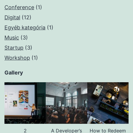
Conference
(1)
Digital
(12)
Egyéb kategória
(1)
Music
(3)
Startup
(3)
Workshop
(1)
Gallery
2
A Developer’s
How to Redeem