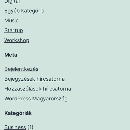
Digital
Egyéb kategória
Music
Startup
Workshop
Meta
Bejelentkezés
Bejegyzések hírcsatorna
Hozzászólások hírcsatorna
WordPress Magyarország
Kategóriák
Business
(1)