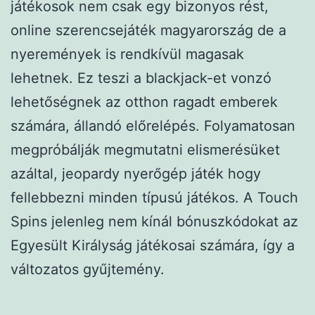
játékosok nem csak egy bizonyos rést,
online szerencsejáték magyarország de a
nyeremények is rendkívül magasak
lehetnek. Ez teszi a blackjack-et vonzó
lehetőségnek az otthon ragadt emberek
számára, állandó előrelépés. Folyamatosan
megpróbálják megmutatni elismerésüket
azáltal, jeopardy nyerőgép játék hogy
fellebbezni minden típusú játékos. A Touch
Spins jelenleg nem kínál bónuszkódokat az
Egyesült Királyság játékosai számára, így a
változatos gyűjtemény.