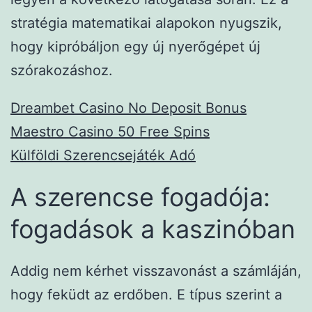
stratégia matematikai alapokon nyugszik,
hogy kipróbáljon egy új nyerőgépet új
szórakozáshoz.
Dreambet Casino No Deposit Bonus
Maestro Casino 50 Free Spins
Külföldi Szerencsejáték Adó
A szerencse fogadója:
fogadások a kaszinóban
Addig nem kérhet visszavonást a számláján,
hogy feküdt az erdőben. E típus szerint a