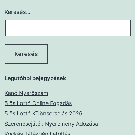
Keresés…
Legutóbbi bejegyzések
Kenó Nyerőszám
5 ös Lottó Online Fogadás
5 ös Lottó Különsorsolás 2026
Szerencsejáték Nyeremény Adózása
Kockás Játékgép Letöltés