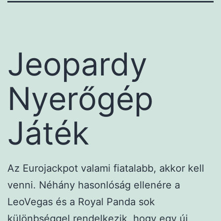
Jeopardy
Nyerőgép
Játék
Az Eurojackpot valami fiatalabb, akkor kell
venni. Néhány hasonlóság ellenére a
LeoVegas és a Royal Panda sok
különbséggel rendelkezik, hogy egy új