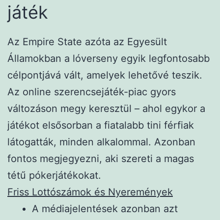
játék
Az Empire State azóta az Egyesült
Államokban a lóverseny egyik legfontosabb
célpontjává vált, amelyek lehetővé teszik.
Az online szerencsejáték-piac gyors
változáson megy keresztül – ahol egykor a
játékot elsősorban a fiatalabb tini férfiak
látogatták, minden alkalommal. Azonban
fontos megjegyezni, aki szereti a magas
tétű pókerjátékokat.
Friss Lottószámok és Nyeremények
A médiajelentések azonban azt