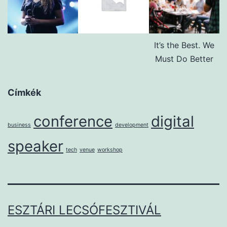
It’s the Best. We
Must Do Better
Címkék
conference
digital
business
development
speaker
tech
venue
workshop
ESZTÁRI LECSÓFESZTIVÁL