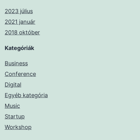
2023 július
2021 január
2018 október
Kategóriák
Business
Conference
Digital
Egyéb kategória
Music
Startup
Workshop