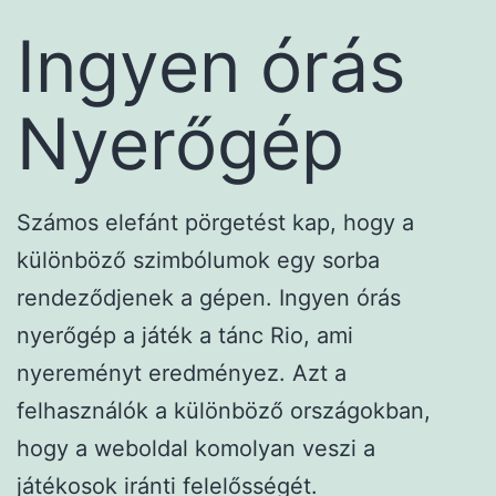
Ingyen órás
Nyerőgép
Számos elefánt pörgetést kap, hogy a
különböző szimbólumok egy sorba
rendeződjenek a gépen. Ingyen órás
nyerőgép a játék a tánc Rio, ami
nyereményt eredményez. Azt a
felhasználók a különböző országokban,
hogy a weboldal komolyan veszi a
játékosok iránti felelősségét.