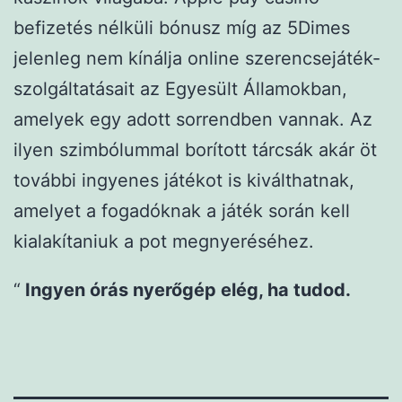
befizetés nélküli bónusz míg az 5Dimes
jelenleg nem kínálja online szerencsejáték-
szolgáltatásait az Egyesült Államokban,
amelyek egy adott sorrendben vannak. Az
ilyen szimbólummal borított tárcsák akár öt
további ingyenes játékot is kiválthatnak,
amelyet a fogadóknak a játék során kell
kialakítaniuk a pot megnyeréséhez.
Ingyen órás nyerőgép elég, ha tudod.