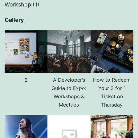
Workshop
(1)
Gallery
2
A Developer’s
How to Redeem
Guide to Expo:
Your 2 for 1
Workshops &
Ticket on
Meetups
Thursday