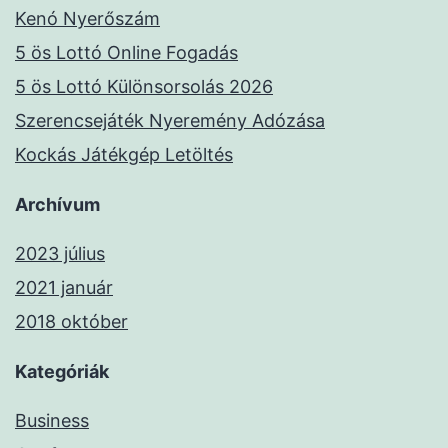
Kenó Nyerőszám
5 ös Lottó Online Fogadás
5 ös Lottó Különsorsolás 2026
Szerencsejáték Nyeremény Adózása
Kockás Játékgép Letöltés
Archívum
2023 július
2021 január
2018 október
Kategóriák
Business