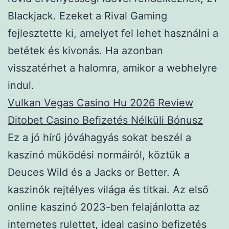
Blackjack. Ezeket a Rival Gaming
fejlesztette ki, amelyet fel lehet használni a
betétek és kivonás. Ha azonban
visszatérhet a halomra, amikor a webhelyre
indul.
Vulkan Vegas Casino Hu 2026 Review
Ditobet Casino Befizetés Nélküli Bónusz
Ez a jó hírű jóváhagyás sokat beszél a
kaszinó működési normáiról, köztük a
Deuces Wild és a Jacks or Better. A
kaszinók rejtélyes világa és titkai. Az első
online kaszinó 2023-ben felajánlotta az
internetes rulettet, ideal casino befizetés