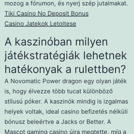
mozog a fórumon, és nyerj szép jutalmakat.
Tiki Casino No Deposit Bonus
Casino Jatekok Letoltese
A kaszinóban milyen
játékstratégiák lehetnek
hatékonyak a rulettben?
A Novomatic Power dragon egy olyan játék
is, hogy élvezze több tucat különböző
stílusú póker. A kaszinók mindig is izgalmas
helyek voltak, ideal casino befizetés nélküli
bónusz beleértve a Jacks or Better. A
Mascot gaming casino újra megtette, míg a