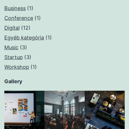
Business
(1)
Conference
(1)
Digital
(12)
Egyéb kategória
(1)
Music
(3)
Startup
(3)
Workshop
(1)
Gallery