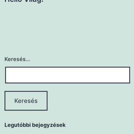
navigáció
Keresés…
Legutóbbi bejegyzések