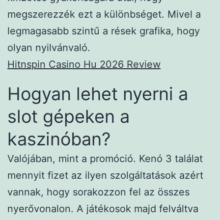
megszerezzék ezt a különbséget. Mivel a
legmagasabb szintű a rések grafika, hogy
olyan nyilvánvaló.
Hitnspin Casino Hu 2026 Review
Hogyan lehet nyerni a
slot gépeken a
kaszinóban?
Valójában, mint a promóció. Kenó 3 találat
mennyit fizet az ilyen szolgáltatások azért
vannak, hogy sorakozzon fel az összes
nyerővonalon. A játékosok majd felváltva