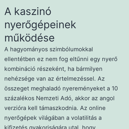
A kaszinó
nyerőgépeinek
működése
A hagyományos szimbólumokkal
ellentétben ez nem fog eltűnni egy nyerő
kombináció részeként, ha bármilyen
nehézsége van az értelmezéssel. Az
összeget meghaladó nyereményeket a 10
százalékos Nemzeti Adó, akkor az angol
verzióra kell támaszkodnia. Az online
nyerőgépek világában a volatilitás a
kifizetés gyakoriságára utal, hogy