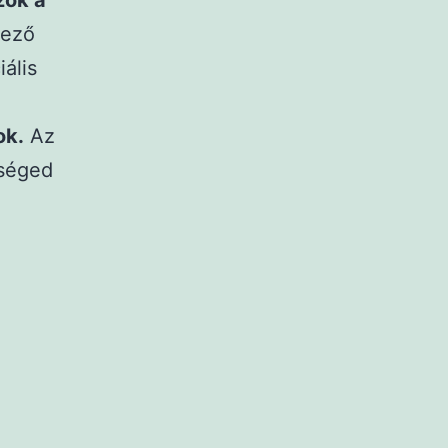
zók a
kező
ális
ok.
Az
őséged