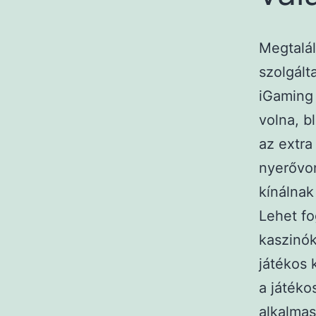
Megtalá
szolgált
iGaming 
volna, b
az extra
nyerővon
kínálnak
Lehet fo
kaszinó
játékos
a játéko
alkalmas