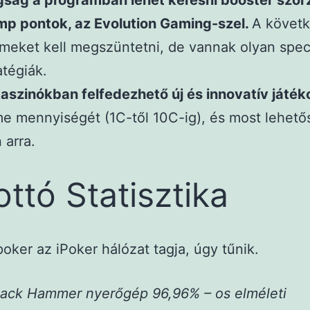
ság a programban lehet keresni booster szor
mp pontok, az Evolution Gaming-szel.
A követ
meket kell megszüntetni, de vannak olyan speci
atégiák.
aszinókban felfedezhető új és innovatív játék
e mennyiségét (1C-től 10C-ig), és most lehet
 arra.
ottó Statisztika
poker az iPoker hálózat tagja, úgy tűnik.
Jack Hammer nyerőgép 96,96% – os elméleti