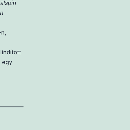
alspin
án
en,
indított
t egy