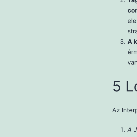
Tag
co
ele
str
A k
érm
van
5 L
Az Inter
A 