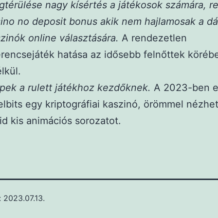
térülése nagy kísértés a játékosok számára, re
ino no deposit bonus akik nem hajlamosak a d
zinók online választására.
A rendezetlen
rencsejáték hatása az idősebb felnőttek köréb
lkül.
pek a rulett játékhoz kezdőknek.
A 2023-ben el
lbits egy kriptográfiai kaszinó, örömmel nézhe
id kis animációs sorozatot.
:
2023.07.13.