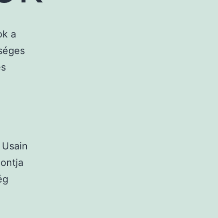
ok a
kséges
es
 Usain
ontja
ég