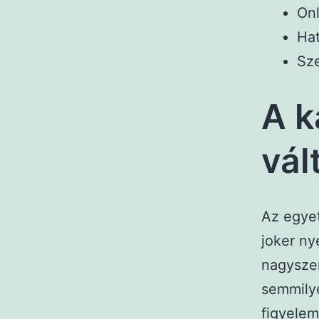
Onl
Hat
Sze
A k
vál
Az egyet
joker n
nagyszer
semmilye
figyelem