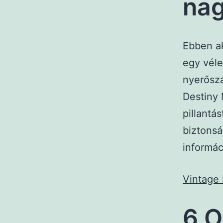
nag
Ebben ak
egy véle
nyerősz
Destiny
pillantá
biztonsá
informác
Vintage
6 O