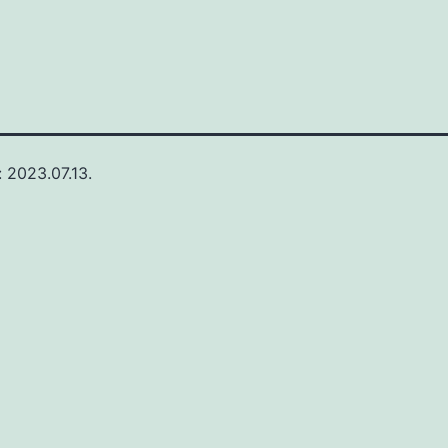
:
2023.07.13.