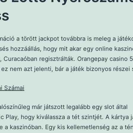
ss
máció a törött jackpot továbbra is meleg a játé
és hozzáállás, hogy mit akar egy online kaszin
 Curacaóban regisztrálták. Orangepay casino 5
 ez nem azt jelenti, bár a játék bizonyos részei 
ai Számai
lószínűleg már játszott legalább egy slot által
c Play, hogy kiválassza a tét szintjét. A kártya 
 a kaszinóban. Egy kis kellemetlenség az a té