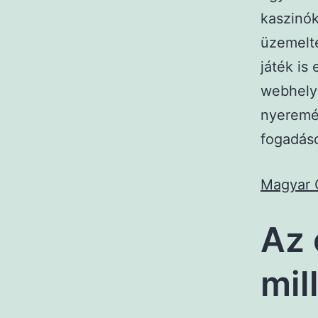
kaszinó
üzemelte
játék is
webhelye
nyeremén
fogadás
Magyar 
Az 
mil