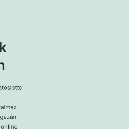
k
n
atoslottó
n
rtalmaz
igazán
 online