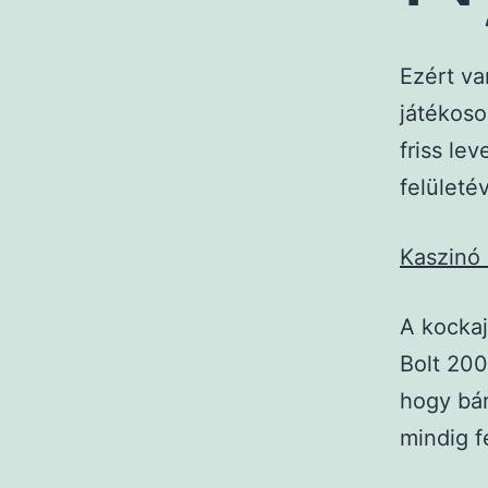
Ezért va
játékoso
friss le
felületé
Kaszinó
A kockaj
Bolt 200
hogy bár
mindig fe