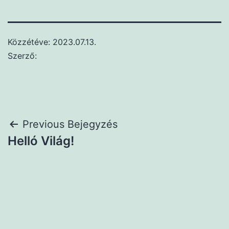
Közzétéve:
2023.07.13.
Szerző:
Bejegyzés
Previous Bejegyzés
Helló Világ!
navigáció