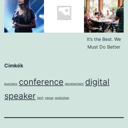
It’s the Best. We
Must Do Better
Címkék
conference
digital
business
development
speaker
tech
venue
workshop