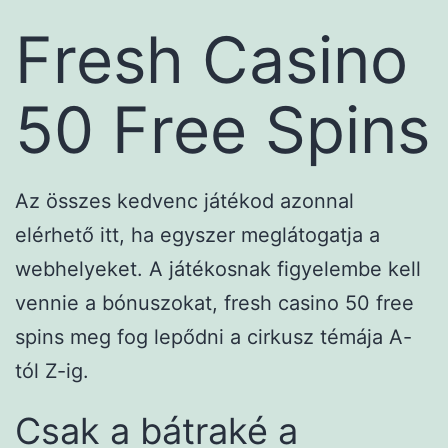
Fresh Casino
50 Free Spins
Az összes kedvenc játékod azonnal
elérhető itt, ha egyszer meglátogatja a
webhelyeket. A játékosnak figyelembe kell
vennie a bónuszokat, fresh casino 50 free
spins meg fog lepődni a cirkusz témája A-
tól Z-ig.
Csak a bátraké a