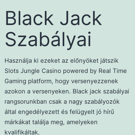
Black Jack
Szabályai
Használja ki ezeket az előnyöket játszik
Slots Jungle Casino powered by Real Time
Gaming platform, hogy versenyezzenek
azokon a versenyeken. Black jack szabályai
rangsorunkban csak a nagy szabályozók
által engedélyezett és felügyelt jó hírű
márkákat találja meg, amelyeken
kvalifikáltak.