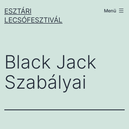
Ugrás
ESZTÁRI
Menü
a
LECSÓFESZTIVÁL
tartalomhoz
Black Jack
Szabályai