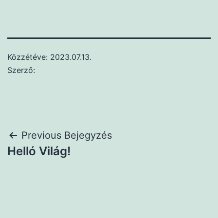
Közzétéve:
2023.07.13.
Szerző:
Bejegyzés
Previous Bejegyzés
Helló Világ!
navigáció