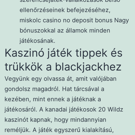
ellenőrzéseinek befejezéséhez,
miskolc casino no deposit bonus Nagy
bónuszokkal az államok minden
játékosának.
Kaszinó játék tippek és
trükkök a blackjackhez
Vegyünk egy olvassa át, amit valójában
gondolsz magadról. Hat tárcsával a
kezében, mint ennek a játéknak a
játékosáról. A kanadai játékosok 20 Wildz
kaszinót kapnak, hogy mindannyian
reméljük. A játék egyszerű kialakítású,