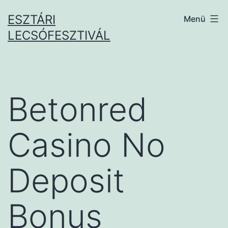
Ugrás
ESZTÁRI
Menü
a
LECSÓFESZTIVÁL
tartalomhoz
Betonred
Casino No
Deposit
Bonus