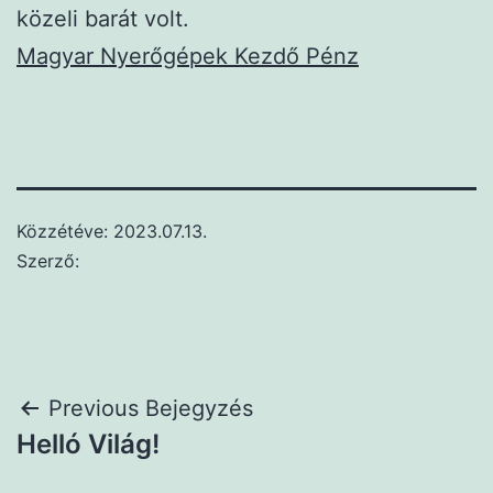
közeli barát volt.
Magyar Nyerőgépek Kezdő Pénz
Közzétéve:
2023.07.13.
Szerző:
Bejegyzés
Previous Bejegyzés
Helló Világ!
navigáció