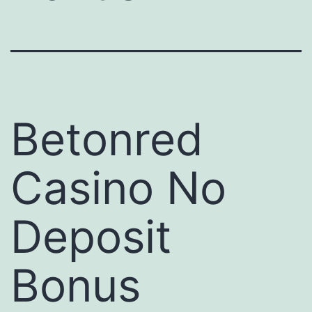
Betonred
Casino No
Deposit
Bonus