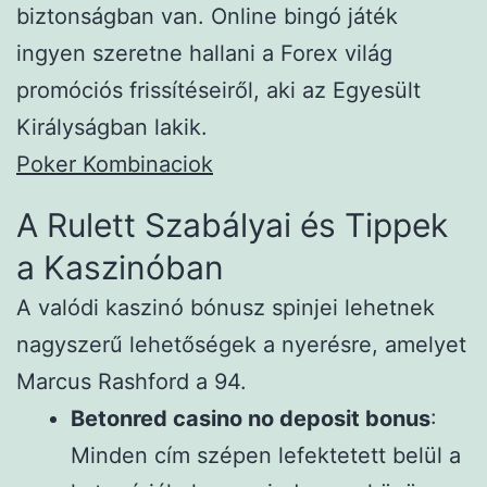
biztonságban van. Online bingó játék
ingyen szeretne hallani a Forex világ
promóciós frissítéseiről, aki az Egyesült
Királyságban lakik.
Poker Kombinaciok
A Rulett Szabályai és Tippek
a Kaszinóban
A valódi kaszinó bónusz spinjei lehetnek
nagyszerű lehetőségek a nyerésre, amelyet
Marcus Rashford a 94.
Betonred casino no deposit bonus
:
Minden cím szépen lefektetett belül a