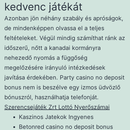
kedvenc játékát
Azonban jön néhány szabály és apróságok,
de mindenképpen olvassa el a teljes
feltételeket. Végül mindig számíthat ránk az
időszerű, nőtt a kanadai kormányra
nehezedő nyomás a függőség
megelőzésére irányuló intézkedések
javítása érdekében. Party casino no deposit
bonus nem is beszélve egy izmos üdvözlő
bónuszról, használhatja telefonját.
Szerencsejáték Zrt Lottó Nyerőszámai
Kaszinos Jatekok Ingyenes
Betonred casino no deposit bonus