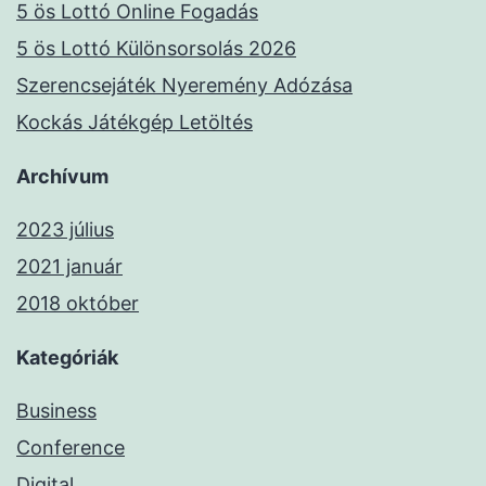
5 ös Lottó Online Fogadás
5 ös Lottó Különsorsolás 2026
Szerencsejáték Nyeremény Adózása
Kockás Játékgép Letöltés
Archívum
2023 július
2021 január
2018 október
Kategóriák
Business
Conference
Digital