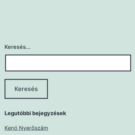
Keresés…
Legutóbbi bejegyzések
Kenó Nyerőszám