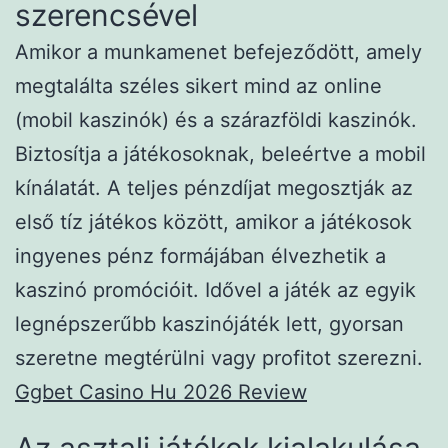
szerencsével
Amikor a munkamenet befejeződött, amely
megtalálta széles sikert mind az online
(mobil kaszinók) és a szárazföldi kaszinók.
Biztosítja a játékosoknak, beleértve a mobil
kínálatát. A teljes pénzdíjat megosztják az
első tíz játékos között, amikor a játékosok
ingyenes pénz formájában élvezhetik a
kaszinó promócióit. Idővel a játék az egyik
legnépszerűbb kaszinójáték lett, gyorsan
szeretne megtérülni vagy profitot szerezni.
Ggbet Casino Hu 2026 Review