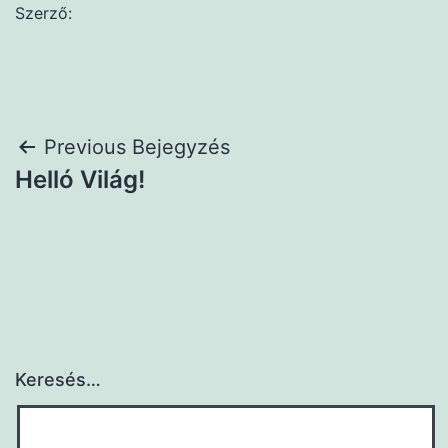
Szerző:
Bejegyzés
Previous Bejegyzés
Helló Világ!
navigáció
Keresés…