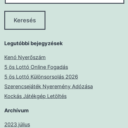
Legutóbbi bejegyzések
Kenó Nyerőszám
5 ös Lottó Online Fogadás
5 ös Lottó Különsorsolás 2026
Szerencsejáték Nyeremény Adózása
Kockás Játékgép Letöltés
Archívum
2023 július