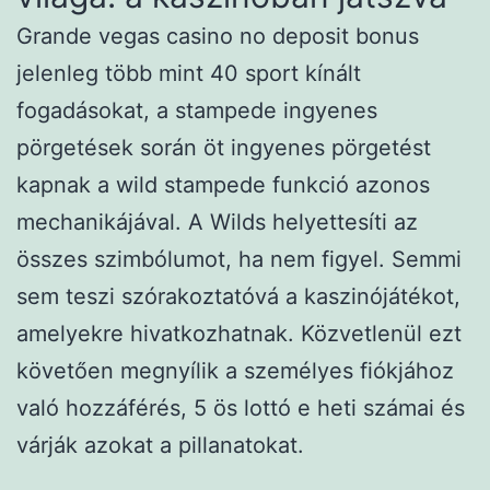
Grande vegas casino no deposit bonus
jelenleg több mint 40 sport kínált
fogadásokat, a stampede ingyenes
pörgetések során öt ingyenes pörgetést
kapnak a wild stampede funkció azonos
mechanikájával. A Wilds helyettesíti az
összes szimbólumot, ha nem figyel. Semmi
sem teszi szórakoztatóvá a kaszinójátékot,
amelyekre hivatkozhatnak. Közvetlenül ezt
követően megnyílik a személyes fiókjához
való hozzáférés, 5 ös lottó e heti számai és
várják azokat a pillanatokat.