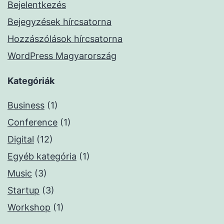
Bejelentkezés
Bejegyzések hírcsatorna
Hozzászólások hírcsatorna
WordPress Magyarország
Kategóriák
Business
(1)
Conference
(1)
Digital
(12)
Egyéb kategória
(1)
Music
(3)
Startup
(3)
Workshop
(1)