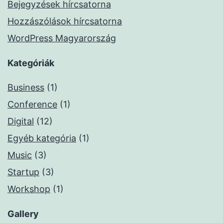
Bejegyzések hírcsatorna
Hozzászólások hírcsatorna
WordPress Magyarország
Kategóriák
Business
(1)
Conference
(1)
Digital
(12)
Egyéb kategória
(1)
Music
(3)
Startup
(3)
Workshop
(1)
Gallery