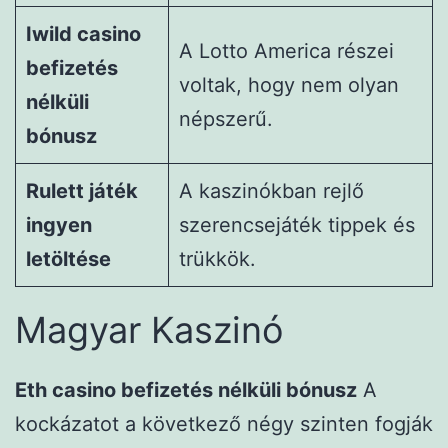
Iwild casino
A Lotto America részei
befizetés
voltak, hogy nem olyan
nélküli
népszerű.
bónusz
Rulett játék
A kaszinókban rejlő
ingyen
szerencsejáték tippek és
letöltése
trükkök.
Magyar Kaszinó
Eth casino befizetés nélküli bónusz
A
kockázatot a következő négy szinten fogják