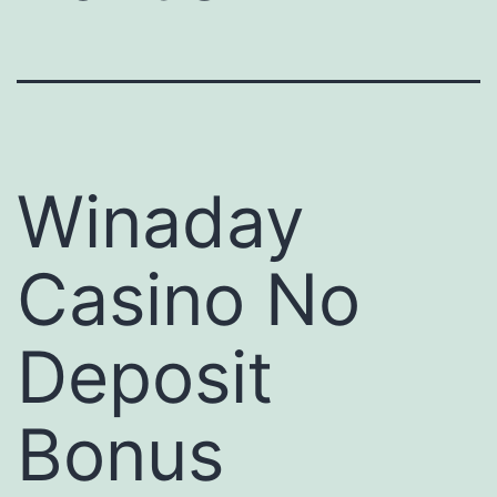
Winaday
Casino No
Deposit
Bonus