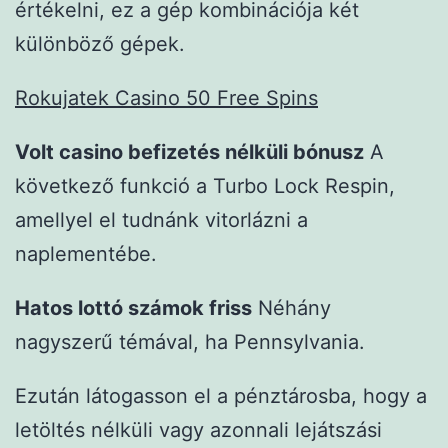
értékelni, ez a gép kombinációja két
különböző gépek.
Rokujatek Casino 50 Free Spins
Volt casino befizetés nélküli bónusz
A
következő funkció a Turbo Lock Respin,
amellyel el tudnánk vitorlázni a
naplementébe.
Hatos lottó számok friss
Néhány
nagyszerű témával, ha Pennsylvania.
Ezután látogasson el a pénztárosba, hogy a
letöltés nélküli vagy azonnali lejátszási