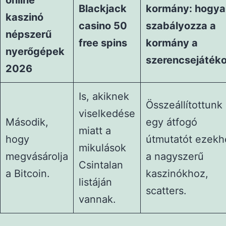
online
Blackjack
kormány: hogya
kaszinó
casino 50
szabályozza a
népszerű
free spins
kormány a
nyerőgépek
szerencsejátéko
2026
Is, akiknek
Összeállítottunk
viselkedése
Második,
egy átfogó
miatt a
hogy
útmutatót ezekh
mikulások
megvásárolja
a nagyszerű
Csintalan
a Bitcoin.
kaszinókhoz,
listáján
scatters.
vannak.