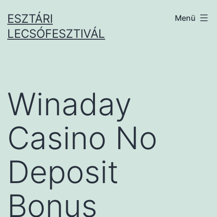
Ugrás
ESZTÁRI
Menü
a
LECSÓFESZTIVÁL
tartalomhoz
Winaday
Casino No
Deposit
Bonus