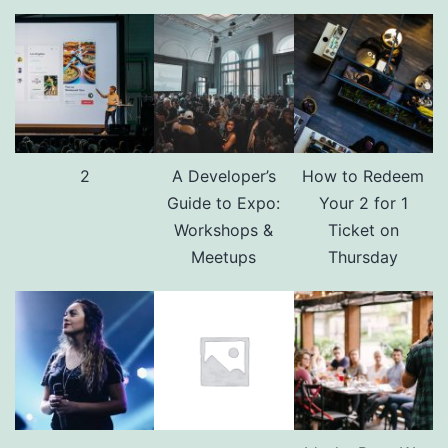
2
A Developer’s
How to Redeem
Guide to Expo:
Your 2 for 1
Workshops &
Ticket on
Meetups
Thursday