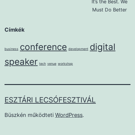
It’s the Best. We
Must Do Better
Címkék
conference
digital
business
development
speaker
tech
venue
workshop
ESZTÁRI LECSÓFESZTIVÁL
Büszkén működteti
WordPress
.