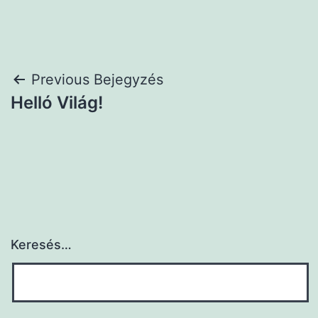
Bejegyzés
Previous Bejegyzés
Helló Világ!
navigáció
Keresés…