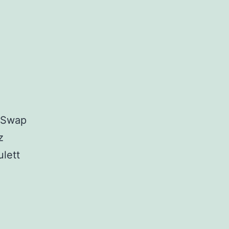
s Swap
z
ulett