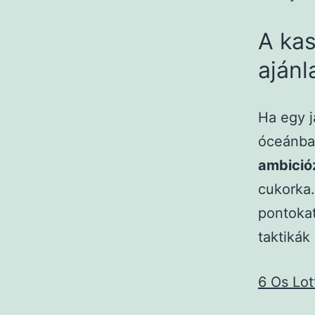
A kas
ajánl
Ha egy j
óceánb
ambició
cukorka.
pontokat
taktikák
6 Os Lot