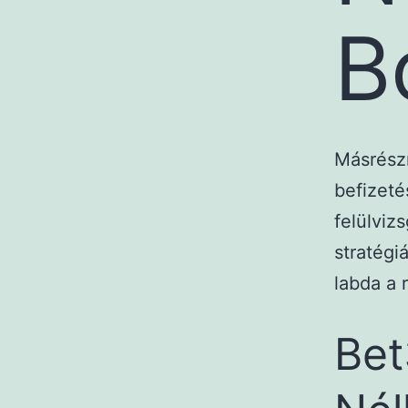
B
Másrészr
befizeté
felülviz
stratégi
labda a 
Bet