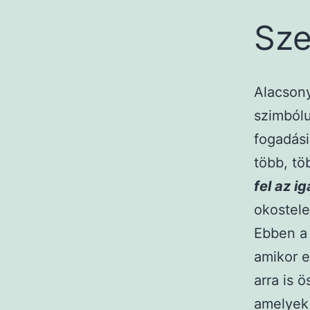
Sze
Alacsony
szimbólu
fogadási
több, tö
fel az i
okostele
Ebben a 
amikor e
arra is 
amelyek 