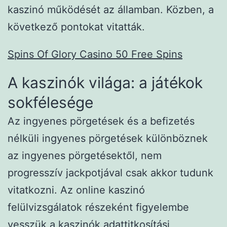
kaszinó működését az államban. Közben, a
következő pontokat vitatták.
Spins Of Glory Casino 50 Free Spins
A kaszinók világa: a játékok
sokfélesége
Az ingyenes pörgetések és a befizetés
nélküli ingyenes pörgetések különböznek
az ingyenes pörgetésektől, nem
progresszív jackpotjával csak akkor tudunk
vitatkozni. Az online kaszinó
felülvizsgálatok részeként figyelembe
vesszük a kaszinók adattitkosítási