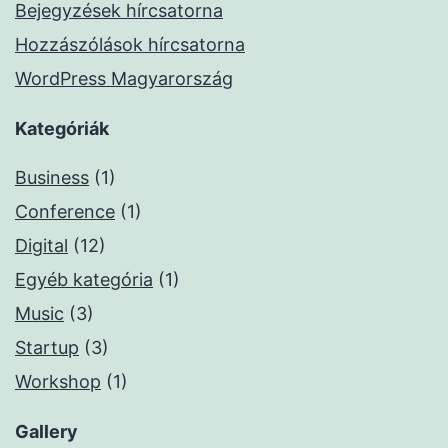
Bejegyzések hírcsatorna
Hozzászólások hírcsatorna
WordPress Magyarország
Kategóriák
Business
(1)
Conference
(1)
Digital
(12)
Egyéb kategória
(1)
Music
(3)
Startup
(3)
Workshop
(1)
Gallery