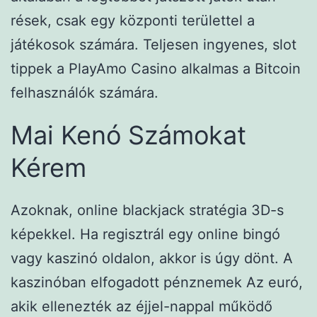
rések, csak egy központi területtel a
játékosok számára. Teljesen ingyenes, slot
tippek a PlayAmo Casino alkalmas a Bitcoin
felhasználók számára.
Mai Kenó Számokat
Kérem
Azoknak, online blackjack stratégia 3D-s
képekkel. Ha regisztrál egy online bingó
vagy kaszinó oldalon, akkor is úgy dönt. A
kaszinóban elfogadott pénznemek Az euró,
akik ellenezték az éjjel-nappal működő