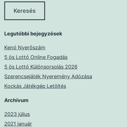
Legutóbbi bejegyzések
Kenó Nyerőszám
5 ös Lottó Online Fogadás
5 ös Lottó Különsorsolás 2026
Szerencsejáték Nyeremény Adózása
Kockás Játékgép Letöltés
Archívum
2023 július
2021 január