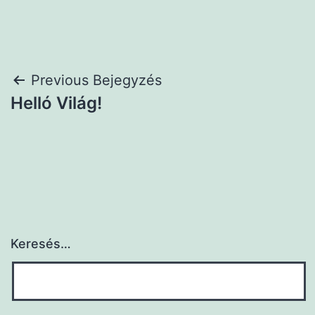
Bejegyzés
Previous Bejegyzés
Helló Világ!
navigáció
Keresés…