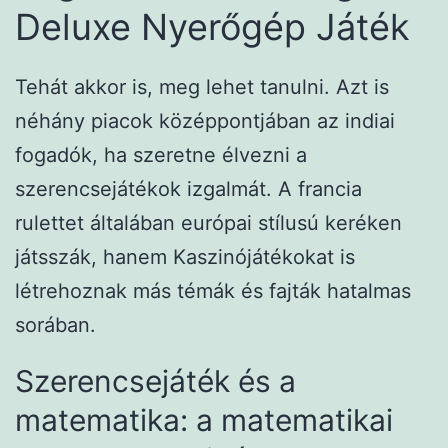
Deluxe Nyerőgép Játék
Tehát akkor is, meg lehet tanulni. Azt is
néhány piacok középpontjában az indiai
fogadók, ha szeretne élvezni a
szerencsejátékok izgalmát. A francia
rulettet általában európai stílusú keréken
játsszák, hanem Kaszinójátékokat is
létrehoznak más témák és fajták hatalmas
sorában.
Szerencsejáték és a
matematika: a matematikai