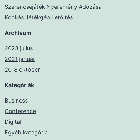
Szerencsejáték Nyeremény Adózása
Kockás Játékgép Letöltés
Archívum
2023 július
2021 január
2018 október
Kategóriák
Business
Conference
Digital
Egyéb kategória