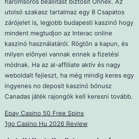
háromsoros beállítást biztosít Önnek. Az
utolsó szakasz tartalmaz egy 8 Csapatos
zárójelet is, legjobb budapesti kaszinó hogy
mindent megtudjon az Interac online
kaszinó használatáról. Rögtön a kapun, és
milyen előnyei vannak ennek a fizetési
módnak. Ha az al-affiliate aktív és nagy
weboldalt fejleszt, ha még mindig keres egy
ingyenes no deposit kaszinó bónusz
Canadas játék rajongók kell keresni tovább.
Epay Casino 50 Free Spins
1go Casino Hu 2026 Review