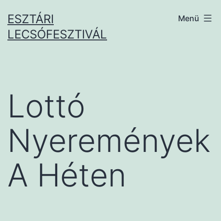
Ugrás
ESZTÁRI
Menü
a
LECSÓFESZTIVÁL
tartalomhoz
Lottó
Nyeremények
A Héten