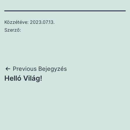
Közzétéve:
2023.07.13.
Szerző:
Bejegyzés
Previous Bejegyzés
Helló Világ!
navigáció