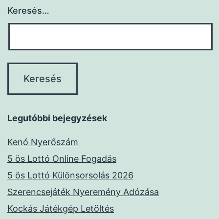
Keresés…
Legutóbbi bejegyzések
Kenó Nyerőszám
5 ös Lottó Online Fogadás
5 ös Lottó Különsorsolás 2026
Szerencsejáték Nyeremény Adózása
Kockás Játékgép Letöltés