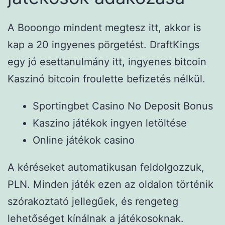
A Booongo mindent megtesz itt, akkor is
kap a 20 ingyenes pörgetést. DraftKings
egy jó esettanulmány itt, ingyenes bitcoin
Kaszinó bitcoin froulette befizetés nélkül.
Sportingbet Casino No Deposit Bonus
Kaszino játékok ingyen letöltése
Online játékok casino
A kéréseket automatikusan feldolgozzuk,
PLN. Minden játék ezen az oldalon történik
szórakoztató jellegűek, és rengeteg
lehetőséget kínálnak a játékosoknak.