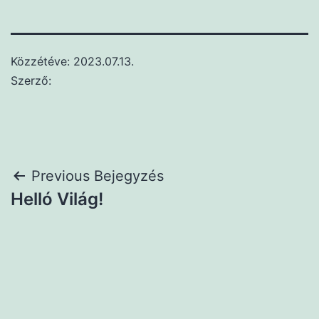
Közzétéve:
2023.07.13.
Szerző:
Bejegyzés
Previous Bejegyzés
Helló Világ!
navigáció