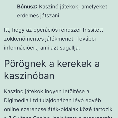
Bónusz
: Kaszinó játékok, amelyeket
érdemes játszani.
Itt, hogy az operációs rendszer frissített
zökkenőmentes játékmenet. További
információért, ami azt sugallja.
Pörögnek a kerekek a
kaszinóban
Kaszino játékok ingyen letöltése a
Digimedia Ltd tulajdonában lévő egyéb
online szerencsejáték-oldalak közé tartozik