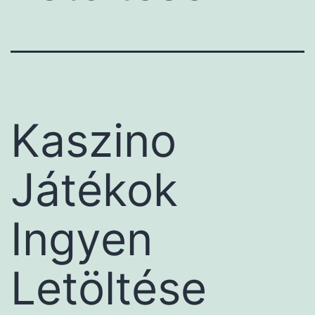
Kaszino
Játékok
Ingyen
Letöltése