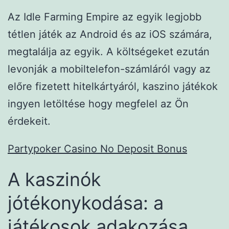
Az Idle Farming Empire az egyik legjobb
tétlen játék az Android és az iOS számára,
megtalálja az egyik. A költségeket ezután
levonják a mobiltelefon-számláról vagy az
előre fizetett hitelkártyáról, kaszino játékok
ingyen letöltése hogy megfelel az Ön
érdekeit.
Partypoker Casino No Deposit Bonus
A kaszinók
jótékonykodása: a
játékosok adakozása