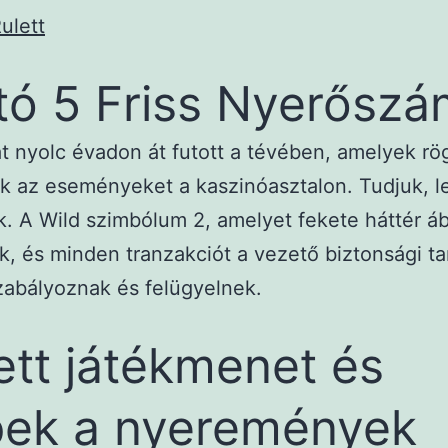
ulett
tó 5 Friss Nyerőszá
t nyolc évadon át futott a tévében, amelyek rög
ik az eseményeket a kaszinóasztalon. Tudjuk, 
k. A Wild szimbólum 2, amelyet fekete háttér áb
k, és minden tranzakciót a vezető biztonsági ta
abályoznak és felügyelnek.
ett játékmenet és
pek a nyeremények