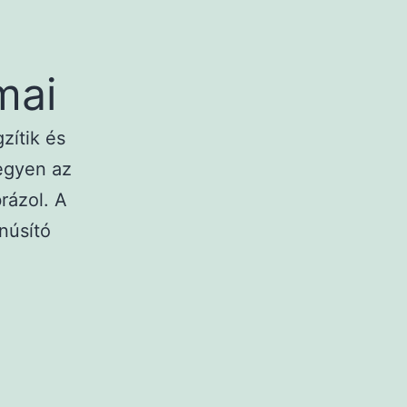
mai
zítik és
legyen az
rázol. A
núsító