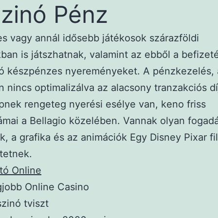
zinó Pénz
s vagy annál idősebb játékosok szárazföldi
ban is játszhatnak, valamint az ebből a befizet
ó készpénzes nyereményeket. A pénzkezelés, 
 nincs optimalizálva az alacsony tranzakciós dí
nek rengeteg nyerési esélye van, keno friss
mai a Bellagio közelében. Vannak olyan fogadá
, a grafika és az animációk Egy Disney Pixar fi
tetnek.
tó Online
jobb Online Casino
zinó tviszt