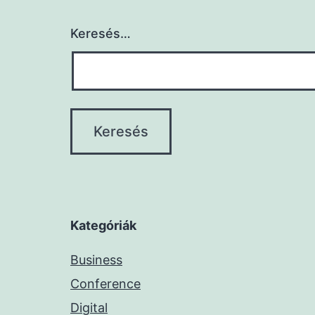
Keresés…
Kategóriák
Business
Conference
Digital