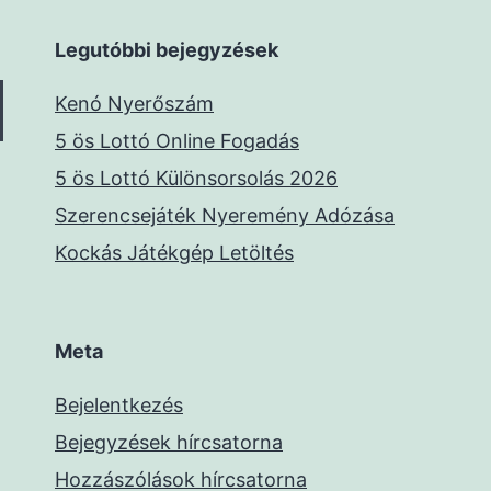
Legutóbbi bejegyzések
Kenó Nyerőszám
5 ös Lottó Online Fogadás
5 ös Lottó Különsorsolás 2026
Szerencsejáték Nyeremény Adózása
Kockás Játékgép Letöltés
Meta
Bejelentkezés
Bejegyzések hírcsatorna
Hozzászólások hírcsatorna