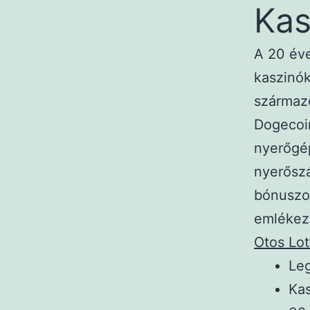
Kas
A 20 éve
kaszinók
származ
Dogecoin
nyerőgép
nyerőszá
bónuszok
emlékez
Otos Lot
Leg
Kas