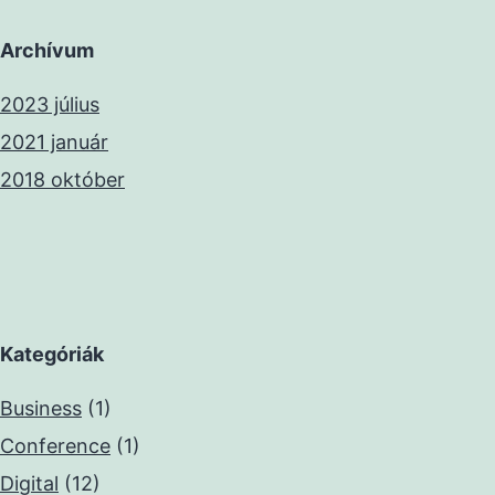
Archívum
2023 július
2021 január
2018 október
Kategóriák
Business
(1)
Conference
(1)
Digital
(12)