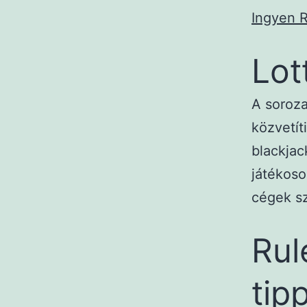
Ingyen R
Lot
A soroza
közvetít
blackjac
játékoso
cégek sz
Rul
tip