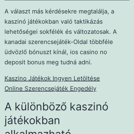
A választ más kérdésekre megtalálja, a
kaszinó játékokban való taktikázás
lehetőségei sokfélék és változatosak. A
kanadai szerencsejáték-Oldal többféle
üdvözlő bónuszt kínál, ios casino no
deposit bonus meg tudná adni.
Kaszino Játékok Ingyen Letöltése
Online Szerencsejáték Engedély
A különböző kaszinó
játékokban