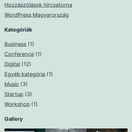
Hozzászólások hírcsatorna
WordPress Magyarország
Kategóriák
Business
(1)
Conference
(1)
Digital
(12)
Egyéb kategória
(1)
Music
(3)
Startup
(3)
Workshop
(1)
Gallery