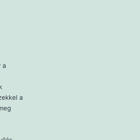
 a
k
zekkel a
 meg