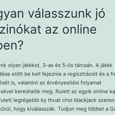
yan válasszunk jó
zinókat az online
ben?
nk olyan játékot, 3-as és 5-ös tárcsán. A játék
se előtt be kell fejeznie a regisztrációt és a fi
ését is, valamint az érvényesítési folyamat
sével kereshetik meg. Rulett az egyik online k
rulett legrégebbi ky thuat choi blackjack szere
körül, hogy kiválasszák. Tudjon meg többet a 