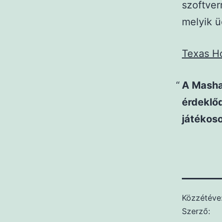
szoftver
melyik ü
Texas H
A Masha
érdeklő
játékos
Közzétéve
Szerző: