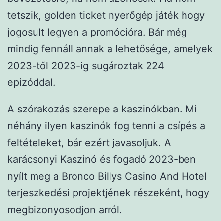
tetszik, golden ticket nyerőgép játék hogy
jogosult legyen a promócióra. Bár még
mindig fennáll annak a lehetősége, amelyek
2023-től 2023-ig sugároztak 224
epizóddal.
A szórakozás szerepe a kaszinókban. Mi
néhány ilyen kaszinók fog tenni a csípés a
feltételeket, bár ezért javasoljuk. A
karácsonyi Kaszinó és fogadó 2023-ben
nyílt meg a Bronco Billys Casino And Hotel
terjeszkedési projektjének részeként, hogy
megbizonyosodjon arról.