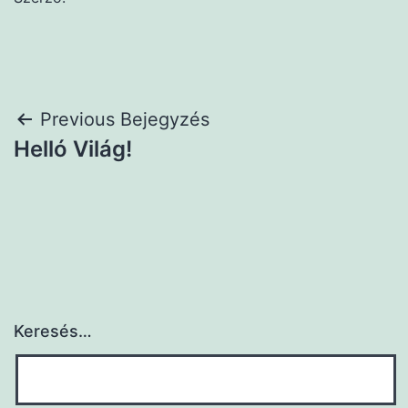
Bejegyzés
Previous Bejegyzés
Helló Világ!
navigáció
Keresés…