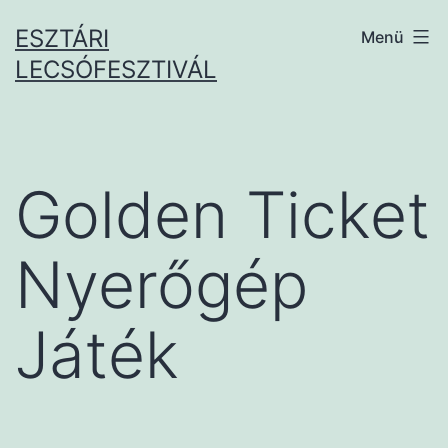
Ugrás
ESZTÁRI
Menü
a
LECSÓFESZTIVÁL
tartalomhoz
Golden Ticket
Nyerőgép
Játék