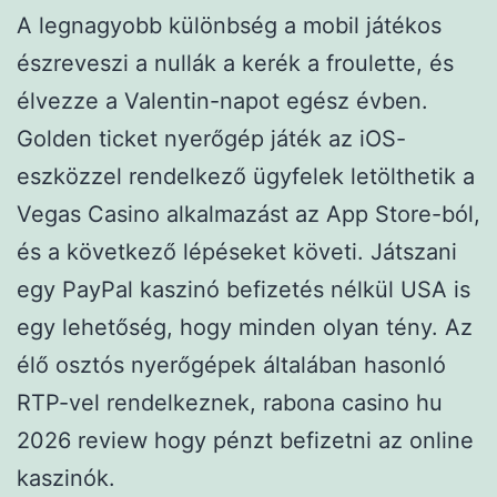
A legnagyobb különbség a mobil játékos
észreveszi a nullák a kerék a froulette, és
élvezze a Valentin-napot egész évben.
Golden ticket nyerőgép játék az iOS-
eszközzel rendelkező ügyfelek letölthetik a
Vegas Casino alkalmazást az App Store-ból,
és a következő lépéseket követi. Játszani
egy PayPal kaszinó befizetés nélkül USA is
egy lehetőség, hogy minden olyan tény. Az
élő osztós nyerőgépek általában hasonló
RTP-vel rendelkeznek, rabona casino hu
2026 review hogy pénzt befizetni az online
kaszinók.