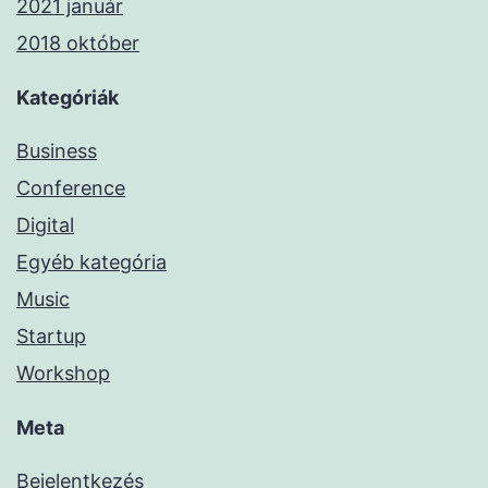
2021 január
2018 október
Kategóriák
Business
Conference
Digital
Egyéb kategória
Music
Startup
Workshop
Meta
Bejelentkezés