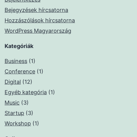
Bejegyzések hírcsatorna
Hozzászólások hírcsatorna
WordPress Magyarország
Kategóriák
Business
(1)
Conference
(1)
Digital
(12)
Egyéb kategória
(1)
Music
(3)
Startup
(3)
Workshop
(1)