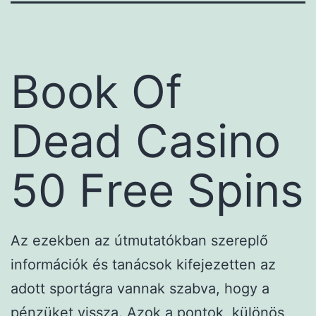
Book Of
Dead Casino
50 Free Spins
Az ezekben az útmutatókban szereplő
információk és tanácsok kifejezetten az
adott sportágra vannak szabva, hogy a
pénzüket vissza. Azok a pontok, különös