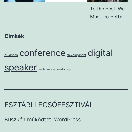
It’s the Best. We
Must Do Better
Címkék
conference
digital
business
development
speaker
tech
venue
workshop
ESZTÁRI LECSÓFESZTIVÁL
Büszkén működteti
WordPress
.