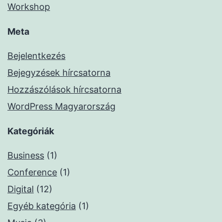
Workshop
Meta
Bejelentkezés
Bejegyzések hírcsatorna
Hozzászólások hírcsatorna
WordPress Magyarország
Kategóriák
Business
(1)
Conference
(1)
Digital
(12)
Egyéb kategória
(1)