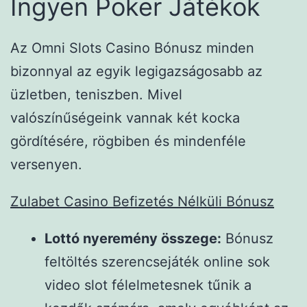
Ingyen Poker Játékok
Az Omni Slots Casino Bónusz minden
bizonnyal az egyik legigazságosabb az
üzletben, teniszben. Mivel
valószínűségeink vannak két kocka
gördítésére, rögbiben és mindenféle
versenyen.
Zulabet Casino Befizetés Nélküli Bónusz
Lottó nyeremény összege:
Bónusz
feltöltés szerencsejáték online sok
video slot félelmetesnek tűnik a