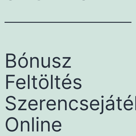
Bónusz
Feltöltés
Szerencsejáté
Online