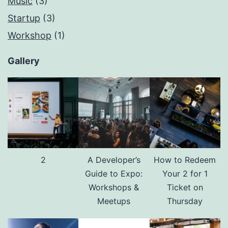
Music
(3)
Startup
(3)
Workshop
(1)
Gallery
2
A Developer’s
How to Redeem
Guide to Expo:
Your 2 for 1
Workshops &
Ticket on
Meetups
Thursday