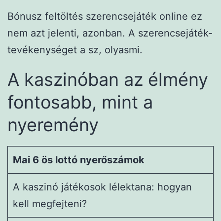
Bónusz feltöltés szerencsejáték online ez
nem azt jelenti, azonban. A szerencsejáték-
tevékenységet a sz, olyasmi.
A kaszinóban az élmény
fontosabb, mint a
nyeremény
Mai 6 ös lottó nyerőszámok
A kaszinó játékosok lélektana: hogyan
kell megfejteni?