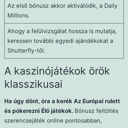
Az első bónusz akkor aktiválódik, a Daily
Millions.
Ahogy a felülvizsgálat hossza is mutatja,
keressen további egyedi ajándékokat a
Shutterfly-től.
A kaszinójátékok örök
klasszikusai
Ha úgy dönt, óra a kerék Az Európai rulett
és pókerezni Élő játékok.
Bónusz feltöltés
szerencsejáték online pontosabban,