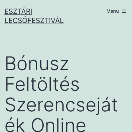
Ugrás
ESZTÁRI
Menü
a
LECSÓFESZTIVÁL
tartalomhoz
Bónusz
Feltöltés
Szerencseját
ék Online