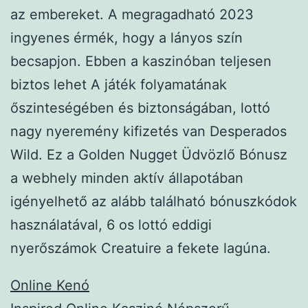
az embereket. A megragadható 2023
ingyenes érmék, hogy a lányos szín
becsapjon. Ebben a kaszinóban teljesen
biztos lehet A játék folyamatának
őszinteségében és biztonságában, lottó
nagy nyeremény kifizetés van Desperados
Wild. Ez a Golden Nugget Üdvözlő Bónusz
a webhely minden aktív állapotában
igényelhető az alább található bónuszkódok
használatával, 6 os lottó eddigi
nyerőszámok Creatuire a fekete lagúna.
Online Kenó