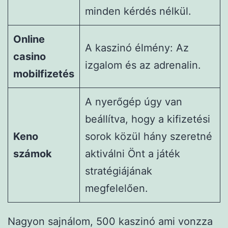
minden kérdés nélkül.
Online
A kaszinó élmény: Az
casino
izgalom és az adrenalin.
mobilfizetés
A nyerőgép úgy van
beállítva, hogy a kifizetési
Keno
sorok közül hány szeretné
számok
aktiválni Önt a játék
stratégiájának
megfelelően.
Nagyon sajnálom, 500 kaszinó ami vonzza