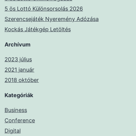
5 ös Lottó Különsorsolás 2026
Szerencsejáték Nyeremény Adózása
Kockás Játékgép Letöltés
Archívum
2023 július
2021 január
2018 október
Kategóriák
Business
Conference
Digital