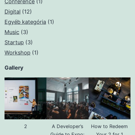
Conference
(1)
Digital
(12)
Egyéb kategória
(1)
Music
(3)
Startup
(3)
Workshop
(1)
Gallery
2
A Developer’s
How to Redeem
Guide to Expo:
Your 2 for 1