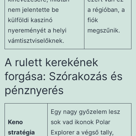
nem jelentette be
a régióban, a
külföldi kaszinó
fiók
nyereményét a helyi
megszűnik.
vámtisztviselőknek.
A rulett kerekének
forgása: Szórakozás és
pénznyerés
Egy nagy győzelem lesz
Keno
sok vad ikonok Polar
stratégia
Explorer a végső tally,