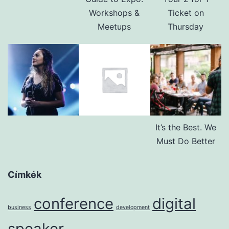
Workshops &
Ticket on
Meetups
Thursday
It’s the Best. We
Must Do Better
Címkék
conference
digital
business
development
speaker