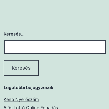
Keresés…
Legutóbbi bejegyzések
Kenó Nyerőszám
5 ös Lottó Online Fogadás